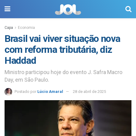
Capa
Economia
Brasil vai viver situação nova
com reforma tributária, diz
Haddad
Ministro participou hoje do evento J. Safra Macro
Day, em São Paulo.
Postado por
Lúcio Amaral
28 de abril de 2025