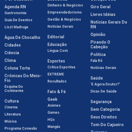
Dinheiro & Negócios
Agenda RN
Giro Geral
Empreendedorismo
Gastronomia
Livres Idéias
Gestão & Negócios
Guia De Eventos
Notícias Gerais Do
Notícias Gerais
RN
Liszt Madruga
Opinião
Editorial
Água De Chocalho
Pirando O
Educação
Cidades
Cabeção
Língua.com
Ciência
Política
Clima
Esportes
Fala Rô
Crítica Esportiva
Coluna Torta
Notícias Gerais
EXTREME
Crônicas Do Meio-
Saúde
Fio
Resultados
'E Agora Doutor?'
Esquina Do
Continente
Fato & Fé
Dicas De Saúde
Geek
Cultura
Segurança
Animes
Cinema
Sem Categoria
Games
Literatura
Seus Direitos
HQs
Música
Tom Do Cajueiro
Mangás
Programa Conexão