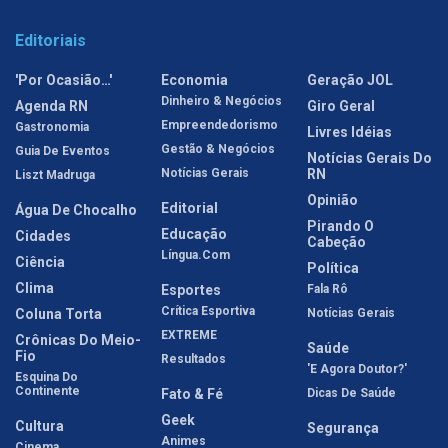
Editoriais
'Por Ocasião…'
Economia
Geração JOL
Dinheiro & Negócios
Agenda RN
Giro Geral
Empreendedorismo
Gastronomia
Livres Idéias
Gestão & Negócios
Guia De Eventos
Notícias Gerais Do
Notícias Gerais
RN
Liszt Madruga
Opinião
Editorial
Água De Chocalho
Pirando O
Educação
Cidades
Cabeção
Língua.com
Ciência
Política
Clima
Esportes
Fala Rô
Crítica Esportiva
Coluna Torta
Notícias Gerais
EXTREME
Crônicas Do Meio-
Saúde
Fio
Resultados
'E Agora Doutor?'
Esquina Do
Continente
Fato & Fé
Dicas De Saúde
Geek
Cultura
Segurança
Animes
Cinema