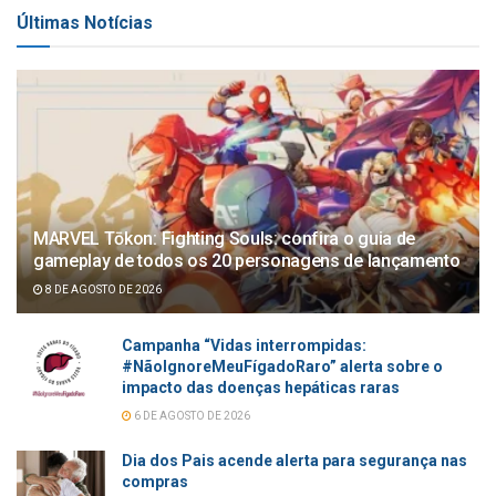
Últimas Notícias
MARVEL Tōkon: Fighting Souls: confira o guia de
gameplay de todos os 20 personagens de lançamento
8 DE AGOSTO DE 2026
Campanha “Vidas interrompidas:
#NãoIgnoreMeuFígadoRaro” alerta sobre o
impacto das doenças hepáticas raras
6 DE AGOSTO DE 2026
Dia dos Pais acende alerta para segurança nas
compras