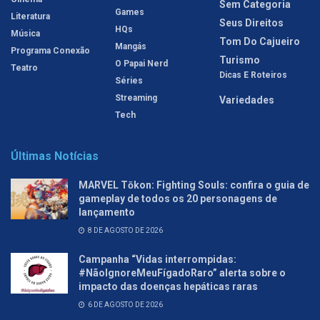
Sem Categoria
Games
Literatura
Seus Direitos
HQs
Música
Tom Do Cajueiro
Mangás
Programa Conexão
Turismo
O Papai Nerd
Teatro
Dicas E Roteiros
Séries
Streaming
Variedades
Tech
Últimas Notícias
MARVEL Tōkon: Fighting Souls: confira o guia de
gameplay de todos os 20 personagens de
lançamento
8 DE AGOSTO DE 2026
Campanha “Vidas interrompidas:
#NãoIgnoreMeuFígadoRaro” alerta sobre o
impacto das doenças hepáticas raras
6 DE AGOSTO DE 2026