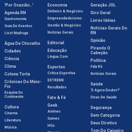
'Por Ocasião…'
Economia
Geração JOL
Dinheiro & Negócios
Agenda RN
Giro Geral
Empreendedorismo
Gastronomia
Livres Idéias
Gestão & Negócios
Guia De Eventos
Notícias Gerais Do
Notícias Gerais
RN
Liszt Madruga
Opinião
Editorial
Água De Chocalho
Pirando O
Educação
Cidades
Cabeção
Língua.com
Ciência
Política
Clima
Esportes
Fala Rô
Crítica Esportiva
Coluna Torta
Notícias Gerais
EXTREME
Crônicas Do Meio-
Saúde
Fio
Resultados
'E Agora Doutor?'
Esquina Do
Continente
Fato & Fé
Dicas De Saúde
Geek
Cultura
Segurança
Animes
Cinema
Sem Categoria
Games
Literatura
Seus Direitos
HQs
Música
Tom Do Cajueiro