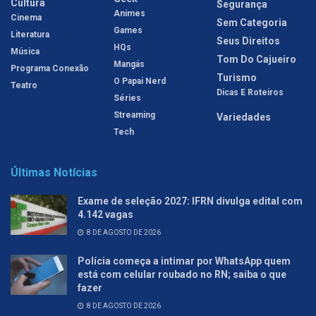
Cultura
Segurança
Animes
Cinema
Sem Categoria
Games
Literatura
Seus Direitos
HQs
Música
Tom Do Cajueiro
Mangás
Programa Conexão
Turismo
O Papai Nerd
Teatro
Dicas E Roteiros
Séries
Streaming
Variedades
Tech
Últimas Notícias
Exame de seleção 2027: IFRN divulga edital com
4.142 vagas
8 DE AGOSTO DE 2026
Polícia começa a intimar por WhatsApp quem
está com celular roubado no RN; saiba o que
fazer
8 DE AGOSTO DE 2026