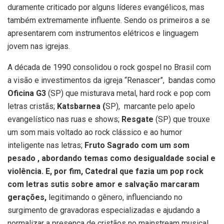
duramente criticado por alguns líderes evangélicos, mas
também extremamente influente. Sendo os primeiros a se
apresentarem com instrumentos elétricos e linguagem
jovem nas igrejas.
A década de 1990 consolidou o rock gospel no Brasil com
a visão e investimentos da igreja “Renascer”, bandas como
Oficina G3
(SP) que misturava metal, hard rock e pop com
letras cristãs;
Katsbarnea
(
SP), marcante pelo apelo
evangelístico nas ruas e shows;
Resgate
(SP) que trouxe
um som mais voltado ao rock clássico e ao humor
inteligente nas letras;
Fruto Sagrado com um som
pesado , abordando temas como desigualdade social e
violência. E, por fim, Catedral que fazia um pop rock
com letras sutis sobre amor e salvação marcaram
gerações,
legitimando o gênero, influenciando no
surgimento de gravadoras especializadas e ajudando a
normalizar a presença de cristãos no mainstream musical.