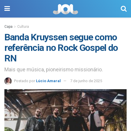
Capa
Cultura
Banda Kruyssen segue como
referência no Rock Gospel do
RN
Mais que música, pioneirismo missionário.
Postado por
Lúcio Amaral
7 de junho de 2025