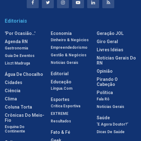
Editoriais
'Por Ocasião…'
Economia
Geração JOL
Dinheiro & Negócios
Agenda RN
Giro Geral
Empreendedorismo
Gastronomia
Livres Idéias
Gestão & Negócios
Guia De Eventos
Notícias Gerais Do
Notícias Gerais
RN
Liszt Madruga
Opinião
Editorial
Água De Chocalho
Pirando O
Educação
Cidades
Cabeção
Língua.com
Ciência
Política
Clima
Esportes
Fala Rô
Crítica Esportiva
Coluna Torta
Notícias Gerais
EXTREME
Crônicas Do Meio-
Saúde
Fio
Resultados
'E Agora Doutor?'
Esquina Do
Continente
Fato & Fé
Dicas De Saúde
Geek