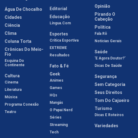
Opinião
Editorial
Água De Chocalho
Pirando O
Educação
Cidades
Cabeção
Língua.com
Ciência
Política
Clima
Esportes
Fala Rô
Crítica Esportiva
Coluna Torta
Notícias Gerais
EXTREME
Crônicas Do Meio-
Saúde
Fio
Resultados
'E Agora Doutor?'
Esquina Do
Continente
Fato & Fé
Dicas De Saúde
Geek
Cultura
Segurança
Animes
Cinema
Sem Categoria
Games
Literatura
Seus Direitos
HQs
Música
Tom Do Cajueiro
Mangás
Programa Conexão
Turismo
O Papai Nerd
Teatro
Dicas E Roteiros
Séries
Streaming
Variedades
Tech