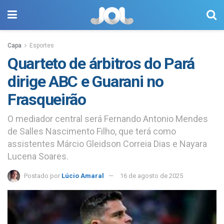
Capa
Esportes
Quarteto de árbitros do Pará
dirige ABC e Guarani no
Frasqueirão
O mediador central será Fernando Antonio Mendes
de Salles Nascimento Filho, que terá como
assistentes Márcio Gleidson Correia Dias e Nayara
Lucena Soares.
Postado por
Lúcio Amaral
16 de agosto de 2025