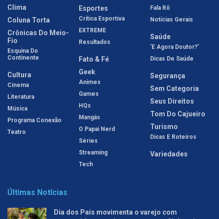
Clima
Esportes
Fala Rô
Crítica Esportiva
Coluna Torta
Notícias Gerais
EXTREME
Crônicas Do Meio-
Saúde
Fio
Resultados
'E Agora Doutor?'
Esquina Do
Continente
Fato & Fé
Dicas De Saúde
Geek
Cultura
Segurança
Animes
Cinema
Sem Categoria
Games
Literatura
Seus Direitos
HQs
Música
Tom Do Cajueiro
Mangás
Programa Conexão
Turismo
O Papai Nerd
Teatro
Dicas E Roteiros
Séries
Streaming
Variedades
Tech
Últimas Notícias
Dia dos Pais movimenta o varejo com