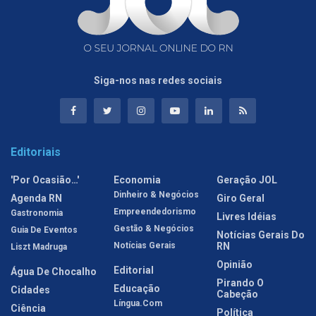
Siga-nos nas redes sociais
Editoriais
'Por Ocasião…'
Economia
Geração JOL
Dinheiro & Negócios
Agenda RN
Giro Geral
Empreendedorismo
Gastronomia
Livres Idéias
Gestão & Negócios
Guia De Eventos
Notícias Gerais Do
Notícias Gerais
RN
Liszt Madruga
Opinião
Editorial
Água De Chocalho
Pirando O
Educação
Cidades
Cabeção
Língua.com
Ciência
Política