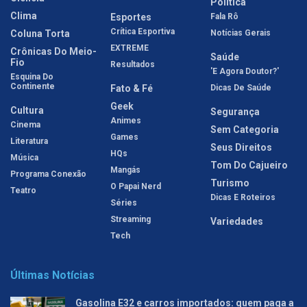
Política
Clima
Esportes
Fala Rô
Crítica Esportiva
Coluna Torta
Notícias Gerais
EXTREME
Crônicas Do Meio-
Saúde
Fio
Resultados
'E Agora Doutor?'
Esquina Do
Continente
Fato & Fé
Dicas De Saúde
Geek
Cultura
Segurança
Animes
Cinema
Sem Categoria
Games
Literatura
Seus Direitos
HQs
Música
Tom Do Cajueiro
Mangás
Programa Conexão
Turismo
O Papai Nerd
Teatro
Dicas E Roteiros
Séries
Streaming
Variedades
Tech
Últimas Notícias
Gasolina E32 e carros importados: quem paga a