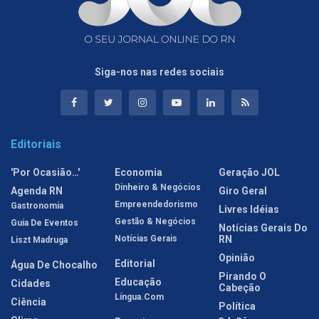
Siga-nos nas redes sociais
Editoriais
'Por Ocasião…'
Economia
Geração JOL
Dinheiro & Negócios
Agenda RN
Giro Geral
Empreendedorismo
Gastronomia
Livres Idéias
Gestão & Negócios
Guia De Eventos
Notícias Gerais Do
Notícias Gerais
RN
Liszt Madruga
Opinião
Editorial
Água De Chocalho
Pirando O
Educação
Cidades
Cabeção
Língua.com
Ciência
Política