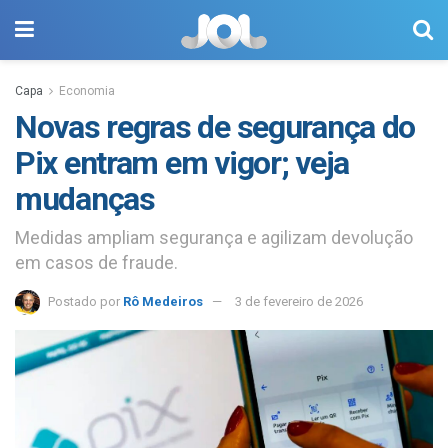
Capa
Economia
Novas regras de segurança do
Pix entram em vigor; veja
mudanças
Medidas ampliam segurança e agilizam devolução
em casos de fraude.
Postado por
Rô Medeiros
3 de fevereiro de 2026