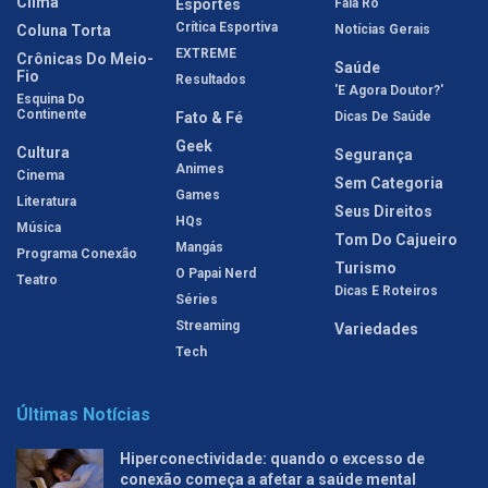
Clima
Esportes
Fala Rô
Crítica Esportiva
Coluna Torta
Notícias Gerais
EXTREME
Crônicas Do Meio-
Saúde
Fio
Resultados
'E Agora Doutor?'
Esquina Do
Continente
Fato & Fé
Dicas De Saúde
Geek
Cultura
Segurança
Animes
Cinema
Sem Categoria
Games
Literatura
Seus Direitos
HQs
Música
Tom Do Cajueiro
Mangás
Programa Conexão
Turismo
O Papai Nerd
Teatro
Dicas E Roteiros
Séries
Streaming
Variedades
Tech
Últimas Notícias
Hiperconectividade: quando o excesso de
conexão começa a afetar a saúde mental