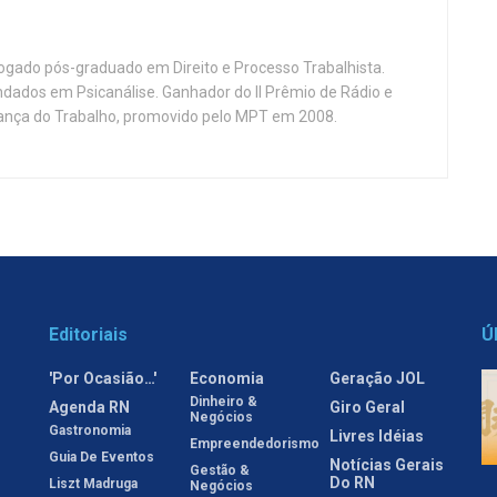
vogado pós-graduado em Direito e Processo Trabalhista.
ndados em Psicanálise. Ganhador do II Prêmio de Rádio e
nça do Trabalho, promovido pelo MPT em 2008.
Editoriais
Ú
'Por Ocasião…'
Economia
Geração JOL
Dinheiro &
Agenda RN
Giro Geral
Negócios
Gastronomia
Livres Idéias
Empreendedorismo
Guia De Eventos
Notícias Gerais
Gestão &
Do RN
Liszt Madruga
Negócios