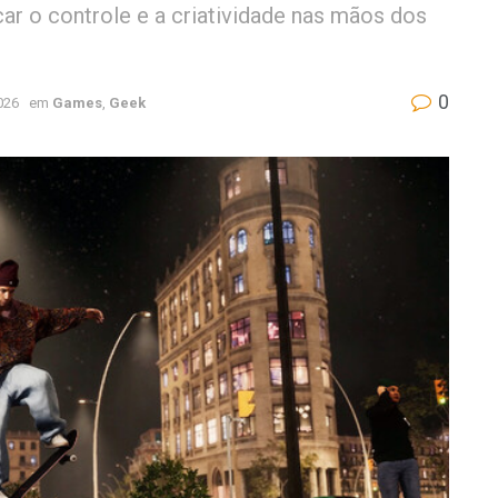
r o controle e a criatividade nas mãos dos
0
026
em
Games
,
Geek