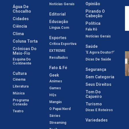
Opinião
Notícias Gerais
Água De
Chocalho
Pirando O
Editorial
Cabeção
Cidades
Educação
Política
Ciência
Língua.com
Fala Rô
Clima
Notícias Gerais
Esportes
Coluna Torta
Crítica Esportiva
Saúde
Crônicas Do
EXTREME
'E Agora Doutor?'
Meio-Fio
Resultados
Esquina Do
Dicas De Saúde
Continente
Fato & Fé
Segurança
Cultura
Geek
Sem Categoria
Cinema
Animes
Seus Direitos
Literatura
Games
Tom Do
Música
HQs
Cajueiro
Programa
Mangás
Turismo
Conexão
O Papai Nerd
Dicas E Roteiros
Teatro
Séries
Variedades
Streaming