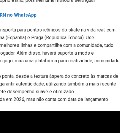
óprio estilo, pois nenhuma manobra será igual.
L RN no WhatsApp
ansporta para pontos icônicos do skate na vida real, com
a (Espanha) e Praga (República Tcheca). Use
 melhores linhas e compartilhe com a comunidade, tudo
jogador. Além disso, haverá suporte a mods e
m jogo, mas uma plataforma para criatividade, comunidade
 ponta, desde a textura áspera do concreto às marcas de
garantir autenticidade, utilizando também a mais recente
mete desempenho suave e otimizado.
nda em 2026, mas não conta com data de lançamento