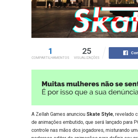
1
25
Com
COMPARTILHAMENTOS
VISUALIZAÇÕES
A Zellah Games anunciou
Skate Style
, revelado 
de animações embutido, que será lançado para PC
controle nas mãos dos jogadores, misturando uma