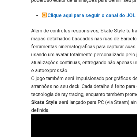
poderoso editor de animações para definir seu pr
Clique aqui para seguir o canal do JO
Além de controles responsivos, Skate Style te tr
mapas detalhados baseados nas ruas de Barcelon
ferramentas cinematográficas para capturar suas
usando um avatar totalmente personalizado pelo 
atualizações contínuas, entregando não apenas u
e autoexpressão.
O jogo também será impulsionado por gráficos de
arranhões no seu deck. Cada detalhe é feito para 
tecnologia de ray tracing, enquanto também pro
Skate Style
será lançado para PC (via Steam) ai
definida.