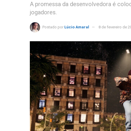
A promessa da desenvolvedora é coloca
jogadores.
Postado por
Lúcio Amaral
8 de fevereiro de 2