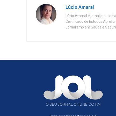
Lúcio Amaral
Lúcio Amaral é jornalista e ad
Certificado de Estudos Aprofu
Jornalismo em Saúde e Segura