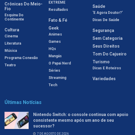
EXTREME
Crônicas Do Meio-
Saúde
Fio
Resultados
'E Agora Doutor?'
Esquina Do
Continente
Fato & Fé
Dicas De Saúde
Geek
Cultura
Segurança
Animes
Cinema
Sem Categoria
Games
Literatura
Seus Direitos
HQs
Música
Tom Do Cajueiro
Mangás
Programa Conexão
Turismo
O Papai Nerd
Teatro
Dicas E Roteiros
Séries
Streaming
Variedades
Tech
Últimas Notícias
Nintendo Switch: o console continua com apoio
consistente mesmo após um ano de seu
sucessor?
7 DE AGOSTO DE 2026