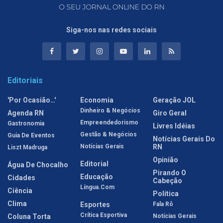
Siga-nos nas redes sociais
Editoriais
'Por Ocasião…'
Economia
Geração JOL
Dinheiro & Negócios
Agenda RN
Giro Geral
Empreendedorismo
Gastronomia
Livres Idéias
Gestão & Negócios
Guia De Eventos
Notícias Gerais Do
Notícias Gerais
RN
Liszt Madruga
Opinião
Editorial
Água De Chocalho
Pirando O
Educação
Cidades
Cabeção
Língua.com
Ciência
Política
Clima
Esportes
Fala Rô
Crítica Esportiva
Coluna Torta
Notícias Gerais