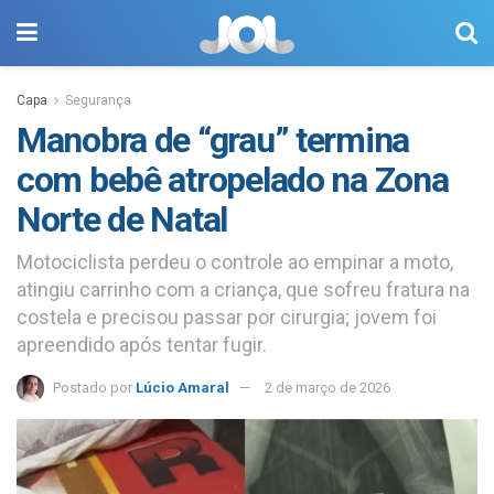
Capa
Segurança
Manobra de “grau” termina
com bebê atropelado na Zona
Norte de Natal
Motociclista perdeu o controle ao empinar a moto,
atingiu carrinho com a criança, que sofreu fratura na
costela e precisou passar por cirurgia; jovem foi
apreendido após tentar fugir.
Postado por
Lúcio Amaral
2 de março de 2026