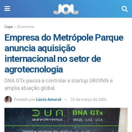
Capa
Economia
Empresa do Metrópole Parque
anuncia aquisição
internacional no setor de
agrotecnologia
DNA GTx passa a controlar a startup GROINN e
amplia atuação global.
Postado por
Lúcio Amaral
23 de março de 2026