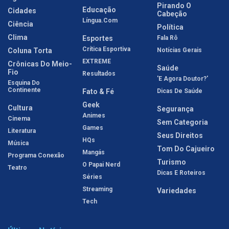
Pirando O
Educação
Cidades
Cabeção
Língua.com
Ciência
Política
Clima
Esportes
Fala Rô
Crítica Esportiva
Coluna Torta
Notícias Gerais
EXTREME
Crônicas Do Meio-
Saúde
Fio
Resultados
'E Agora Doutor?'
Esquina Do
Continente
Fato & Fé
Dicas De Saúde
Geek
Cultura
Segurança
Animes
Cinema
Sem Categoria
Games
Literatura
Seus Direitos
HQs
Música
Tom Do Cajueiro
Mangás
Programa Conexão
Turismo
O Papai Nerd
Teatro
Dicas E Roteiros
Séries
Streaming
Variedades
Tech