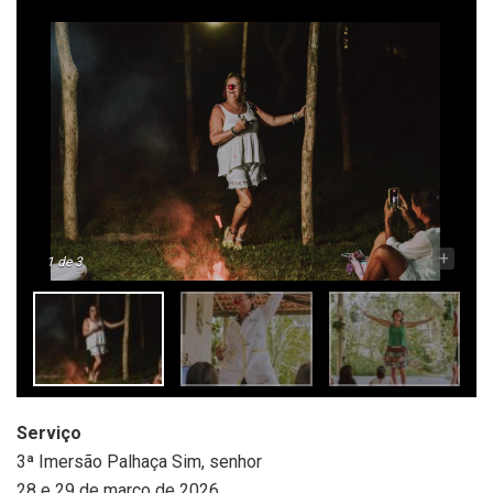
-
+
1
de 3
Serviço
3ª Imersão Palhaça Sim, senhor
28 e 29 de março de 2026