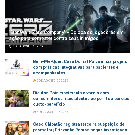
‘Star Wars Zero Company’ – Coloca os jogadores em
ação para combater contra seus inimigos
7 DE AGOSTO DE 2026
Bem-Me-Quer: Casa Durval Paiva inicia projeto
com práticas integrativas para pacientes e
acompanhantes
6 DE AGOSTO DE 2026
Dia dos Pais movimenta o varejo com
consumidores mais atentos ao perfil do pai e ao
custo-benefício
7 DE AGOSTO DE 2026
Caso Chibatão registra terceira suspeição de
promotor; Erisvanha Ramos segue investigada