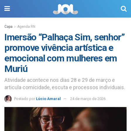
Capa
Agenda RN
Imersão “Palhaça Sim, senhor”
promove vivência artística e
emocional com mulheres em
Muriú
Atividade acontece nos dias 28 e 29 de março e
articula comicidade, escuta e processos individuais.
Postado por
Lúcio Amaral
24 de março de 2026