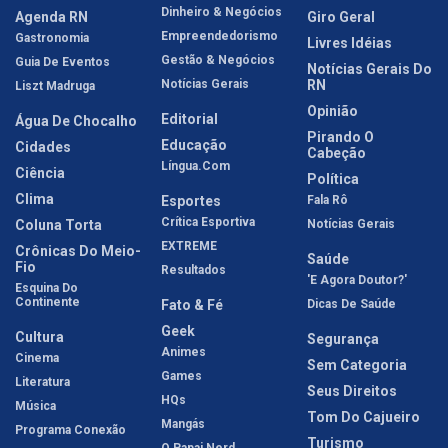
Dinheiro & Negócios
Agenda RN
Giro Geral
Empreendedorismo
Gastronomia
Livres Idéias
Gestão & Negócios
Guia De Eventos
Notícias Gerais Do
Notícias Gerais
RN
Liszt Madruga
Opinião
Editorial
Água De Chocalho
Pirando O
Educação
Cidades
Cabeção
Língua.com
Ciência
Política
Clima
Esportes
Fala Rô
Crítica Esportiva
Coluna Torta
Notícias Gerais
EXTREME
Crônicas Do Meio-
Saúde
Fio
Resultados
'E Agora Doutor?'
Esquina Do
Continente
Fato & Fé
Dicas De Saúde
Geek
Cultura
Segurança
Animes
Cinema
Sem Categoria
Games
Literatura
Seus Direitos
HQs
Música
Tom Do Cajueiro
Mangás
Programa Conexão
Turismo
O Papai Nerd