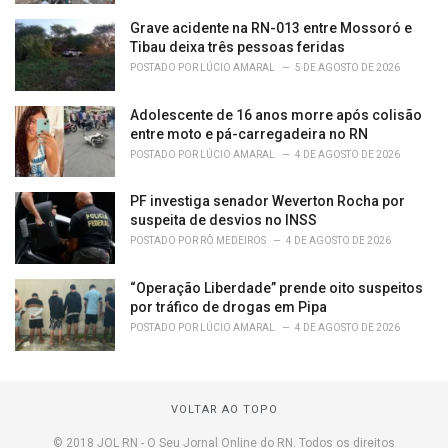
Grave acidente na RN-013 entre Mossoró e
Tibau deixa três pessoas feridas
POSTADO POR
LÚCIO AMARAL
5 DE AGOSTO DE 2026
Adolescente de 16 anos morre após colisão
entre moto e pá-carregadeira no RN
POSTADO POR
LÚCIO AMARAL
4 DE AGOSTO DE 2026
PF investiga senador Weverton Rocha por
suspeita de desvios no INSS
POSTADO POR
RÔ MEDEIROS
4 DE AGOSTO DE 2026
“Operação Liberdade” prende oito suspeitos
por tráfico de drogas em Pipa
POSTADO POR
LÚCIO AMARAL
4 DE AGOSTO DE 2026
VOLTAR AO TOPO
© 2018 JOL RN - O Seu Jornal Online do RN. Todos os direitos