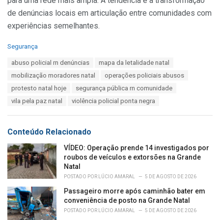
para uma rede mais ampla. A tendência é a transformação
de denúncias locais em articulação entre comunidades com
experiências semelhantes.
C
Segurança
a
T
abuso policial rn denúncias
mapa da letalidade natal
t
a
e
mobilização moradores natal
operações policiais abusos
g
g
s
protesto natal hoje
segurança pública rn comunidade
o
:
r
vila pela paz natal
violência policial ponta negra
i
e
s
Conteúdo Relacionado
:
VÍDEO: Operação prende 14 investigados por
roubos de veículos e extorsões na Grande
Natal
POSTADO POR
LÚCIO AMARAL
5 DE AGOSTO DE 2026
Passageiro morre após caminhão bater em
conveniência de posto na Grande Natal
POSTADO POR
LÚCIO AMARAL
5 DE AGOSTO DE 2026