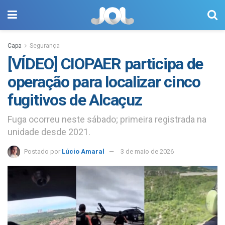
Capa
Segurança
[VÍDEO] CIOPAER participa de
operação para localizar cinco
fugitivos de Alcaçuz
Fuga ocorreu neste sábado; primeira registrada na
unidade desde 2021.
Postado por
Lúcio Amaral
3 de maio de 2026