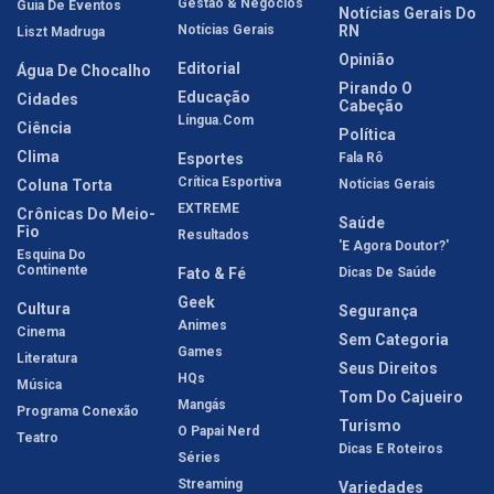
Gestão & Negócios
Guia De Eventos
Notícias Gerais Do
Notícias Gerais
RN
Liszt Madruga
Opinião
Editorial
Água De Chocalho
Pirando O
Educação
Cidades
Cabeção
Língua.com
Ciência
Política
Clima
Esportes
Fala Rô
Crítica Esportiva
Coluna Torta
Notícias Gerais
EXTREME
Crônicas Do Meio-
Saúde
Fio
Resultados
'E Agora Doutor?'
Esquina Do
Continente
Fato & Fé
Dicas De Saúde
Geek
Cultura
Segurança
Animes
Cinema
Sem Categoria
Games
Literatura
Seus Direitos
HQs
Música
Tom Do Cajueiro
Mangás
Programa Conexão
Turismo
O Papai Nerd
Teatro
Dicas E Roteiros
Séries
Streaming
Variedades