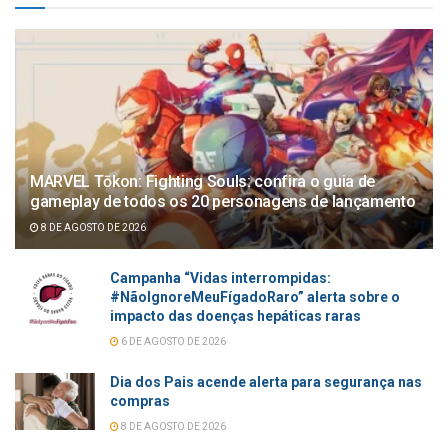
MARVEL Tōkon: Fighting Souls: confira o guia de
gameplay de todos os 20 personagens de lançamento
8 DE AGOSTO DE 2026
Campanha “Vidas interrompidas:
#NãoIgnoreMeuFígadoRaro” alerta sobre o
impacto das doenças hepáticas raras
6 DE AGOSTO DE 2026
Dia dos Pais acende alerta para segurança nas
compras
8 DE AGOSTO DE 2026