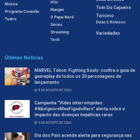
HQs
Música
Tom Do Cajueiro
Mangás
Programa Conexão
Turismo
O Papai Nerd
Teatro
Dicas E Roteiros
Séries
Streaming
Variedades
Tech
Últimas Notícias
MARVEL Tōkon: Fighting Souls: confira o guia de
gameplay de todos os 20 personagens de
lançamento
8 DE AGOSTO DE 2026
Campanha “Vidas interrompidas:
#NãoIgnoreMeuFígadoRaro” alerta sobre o
impacto das doenças hepáticas raras
6 DE AGOSTO DE 2026
Dia dos Pais acende alerta para segurança nas