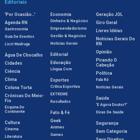
Editoriais
'Por Ocasião…'
Economia
Geração JOL
Dinheiro & Negócios
Agenda RN
Giro Geral
Empreendedorismo
Gastronomia
Livres Idéias
Gestão & Negócios
Guia De Eventos
Notícias Gerais Do
Notícias Gerais
RN
Liszt Madruga
Opinião
Editorial
Água De Chocalho
Pirando O
Educação
Cidades
Cabeção
Língua.com
Ciência
Política
Clima
Esportes
Fala Rô
Crítica Esportiva
Coluna Torta
Notícias Gerais
EXTREME
Crônicas Do Meio-
Saúde
Fio
Resultados
'E Agora Doutor?'
Esquina Do
Continente
Fato & Fé
Dicas De Saúde
Geek
Cultura
Segurança
Animes
Cinema
Sem Categoria
Games
Literatura
Seus Direitos