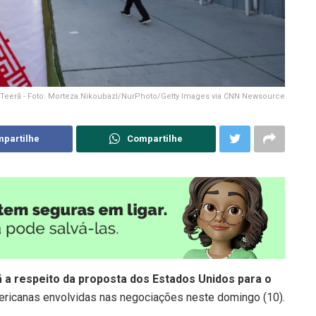
 Teerã - Foto: Morteza Nikoubazl/NurPhoto/Getty Images via CNN Newsource
partilhe
Compartilhe
rã a respeito da proposta dos Estados Unidos para o
ricanas envolvidas nas negociações neste domingo (10).