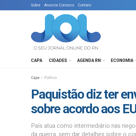
Sobre
Anuncie Conosco
Contato
CAPA
CIDADES
AGENDA RN
ECONOMIA
Capa
Política
Paquistão diz ter en
sobre acordo aos E
País atua como intermediário nas nego
da guerra, sem dar detalhes sobre o co