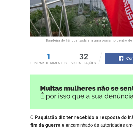
Bandeira do Irã localizada em uma praça no centro de
1
32
Com
COMPARTILHAMENTOS
VISUALIZAÇÕES
O
Paquistão diz ter recebido a resposta do I
fim da guerra
e encaminhado às autoridades ame