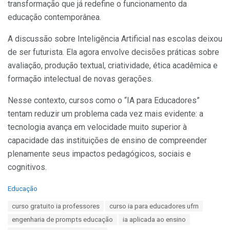
transformação que já redefine o funcionamento da
educação contemporânea.
A discussão sobre Inteligência Artificial nas escolas deixou
de ser futurista. Ela agora envolve decisões práticas sobre
avaliação, produção textual, criatividade, ética acadêmica e
formação intelectual de novas gerações.
Nesse contexto, cursos como o “IA para Educadores”
tentam reduzir um problema cada vez mais evidente: a
tecnologia avança em velocidade muito superior à
capacidade das instituições de ensino de compreender
plenamente seus impactos pedagógicos, sociais e
cognitivos.
C
Educação
a
T
curso gratuito ia professores
curso ia para educadores ufrn
t
a
e
engenharia de prompts educação
ia aplicada ao ensino
g
g