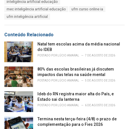
s
inteligência artificial educação
o
:
r
mec inteligência artificial educação
ufrn curso online ia
i
ufrn inteligência artificial
e
s
:
Conteúdo Relacionado
Natal tem escolas acima da média nacional
do IDEB
POSTADO POR
LÚCIO AMARAL
7 DE AGOSTO DE 2026
80% das escolas brasileiras já discutem
impactos das telas na saúde mental
POSTADO POR
LÚCIO AMARAL
5 DE AGOSTO DE 2026
Ideb do RN registra maior alta do País, e
Estado sai da lanterna
POSTADO POR
LÚCIO AMARAL
6 DE AGOSTO DE 2026
Termina nesta terça-feira (4/8) o prazo de
complementação para o Fies 2026