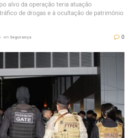
po alvo da operação teria atuação
tráfico de drogas e à ocultação de patrimônio
0
6
em
Segurança