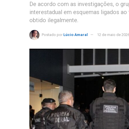
De acordo com as investigações, o gru
interestadual em esquemas ligados ao 
obtido ilegalmente.
Postado por
Lúcio Amaral
12 de maio de 202