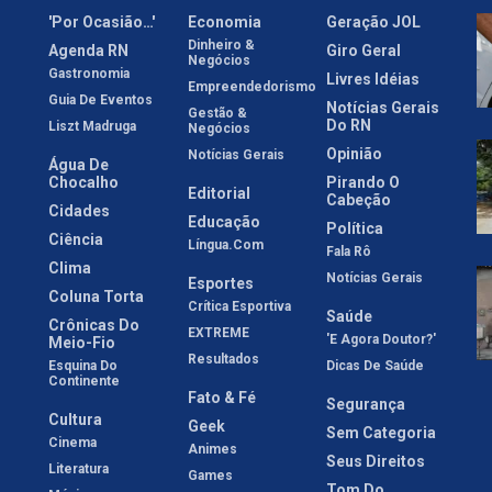
'Por Ocasião…'
Economia
Geração JOL
Dinheiro &
Agenda RN
Giro Geral
Negócios
Gastronomia
Livres Idéias
Empreendedorismo
Guia De Eventos
Notícias Gerais
Gestão &
Do RN
Liszt Madruga
Negócios
Opinião
Notícias Gerais
Água De
Chocalho
Pirando O
Editorial
Cabeção
Cidades
Educação
Política
Ciência
Língua.com
Fala Rô
Clima
Notícias Gerais
Esportes
Coluna Torta
Crítica Esportiva
Saúde
Crônicas Do
EXTREME
'E Agora Doutor?'
Meio-Fio
Resultados
Esquina Do
Dicas De Saúde
Continente
Fato & Fé
Segurança
Cultura
Geek
Sem Categoria
Cinema
Animes
Seus Direitos
Literatura
Games
Tom Do