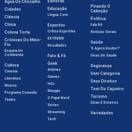
Editorial
Água De Chocalho
Pirando O
Educação
Cidades
Cabeção
Língua.com
Ciência
Política
Clima
Esportes
Fala Rô
Crítica Esportiva
Coluna Torta
Notícias Gerais
EXTREME
Crônicas Do Meio-
Saúde
Fio
Resultados
'E Agora Doutor?'
Esquina Do
Continente
Fato & Fé
Dicas De Saúde
Geek
Cultura
Segurança
Animes
Cinema
Sem Categoria
Games
Literatura
Seus Direitos
HQs
Música
Tom Do Cajueiro
Mangás
Programa Conexão
Turismo
O Papai Nerd
Teatro
Dicas E Roteiros
Séries
Streaming
Variedades
Tech