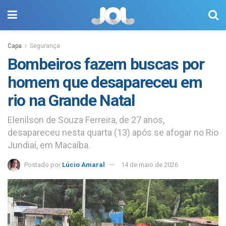
Capa
Segurança
Bombeiros fazem buscas por
homem que desapareceu em
rio na Grande Natal
Elenilson de Souza Ferreira, de 27 anos,
desapareceu nesta quarta (13) após se afogar no Rio
Jundiaí, em Macaíba.
Postado por
Lúcio Amaral
14 de maio de 2026