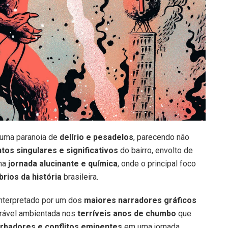
a uma paranoia de
delírio e pesadelos
, parecendo não
tos singulares e significativos
do bairro, envolto de
ma
jornada alucinante e química
, onde o principal foco
rios da história
brasileira.
 interpretado por um dos
maiores narradores gráficos
ável ambientada nos
terríveis anos de chumbo
que
rbadores e conflitos eminentes
em uma jornada