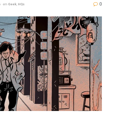
0
6
em
Geek
,
HQs