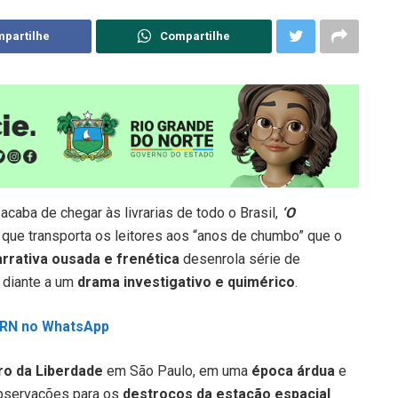
partilhe
Compartilhe
acaba de chegar às livrarias de todo o Brasil,
‘O
, que transporta os leitores aos “anos de chumbo” que o
rrativa ousada e frenética
desenrola série de
 diante a um
drama investigativo e quimérico
.
L RN no WhatsApp
ro da Liberdade
em São Paulo, em uma
época árdua
e
observações para os
destroços da estação espacial