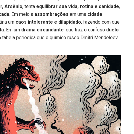
r, Arsênio
, tenta
equilibrar sua vida, rotina e sanidade
,
cada
. Em meio a
assombrações
em uma
cidade
otina um
caos intolerante e dilapidado
, fazendo com que
da
. Em um
drama circundante
, que traz o confuso
duelo
a tabela periódica que o químico russo Dmitri Mendeleev