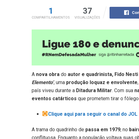
1
37
Com
COMPARTILHAMENTOS
VISUALIZAÇÕES
A
nova obra
do
autor e quadrinista, Fido Nesti
Elemento’
, uma
produção loquaz e envolvente
país viveu durante a
Ditadura Militar
. Com sua
na
eventos catárticos
que prometem tirar o fôlego
Clique aqui para seguir o canal do JO
A trama do quadrinho de
passa em 1979
, no
bair
conflituosa. Enquanto a população voltava suas 