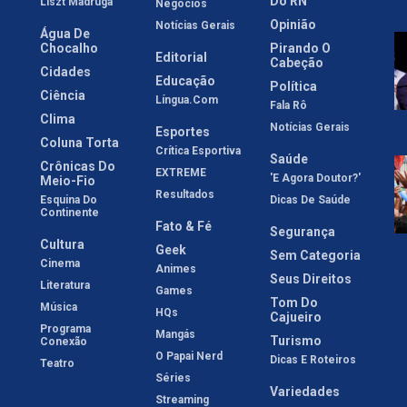
Do RN
Liszt Madruga
Negócios
Opinião
Notícias Gerais
Água De
Chocalho
Pirando O
Editorial
Cabeção
Cidades
Educação
Política
Ciência
Língua.com
Fala Rô
Clima
Notícias Gerais
Esportes
Coluna Torta
Crítica Esportiva
Saúde
Crônicas Do
EXTREME
'E Agora Doutor?'
Meio-Fio
Resultados
Esquina Do
Dicas De Saúde
Continente
Fato & Fé
Segurança
Cultura
Geek
Sem Categoria
Cinema
Animes
Seus Direitos
Literatura
Games
Tom Do
Música
HQs
Cajueiro
Programa
Mangás
Turismo
Conexão
O Papai Nerd
Dicas E Roteiros
Teatro
Séries
Variedades
Streaming