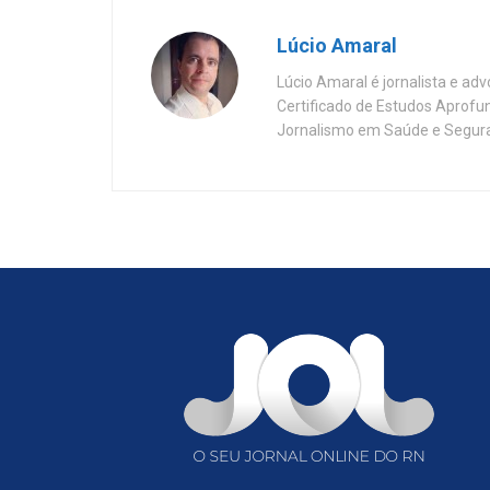
Lúcio Amaral
Lúcio Amaral é jornalista e ad
Certificado de Estudos Aprofu
Jornalismo em Saúde e Segura