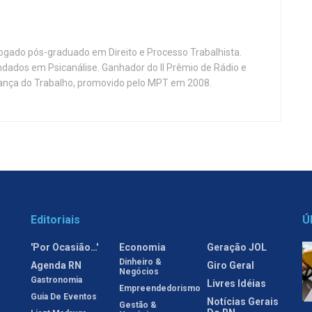
vogado pós-graduado em Direito e Processo Trabalhista.
ndados em Psicanálise. Ganhador do II Prêmio de Rádio e
nça do Trabalho, promovido pelo MPT em 2008.
Editoriais
Ú
'Por Ocasião…'
Economia
Geração JOL
Dinheiro &
Agenda RN
Giro Geral
Negócios
Gastronomia
Livres Idéias
Empreendedorismo
Guia De Eventos
Notícias Gerais
Gestão &