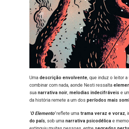
Uma
descrição envolvente
, que induz o leitor 
combinar com nada, aonde Nesti ressalta
elemen
sua
narrativa noir
,
melodias indecifráveis
e u
da história remete a um dos
períodos mais somb
‘O Elemento’
reflete uma
trama veraz e voraz
,
do país
, sob uma
narrativa psicodélica
e memor
extinguiu muitas pessoas, entre
segredos pertu