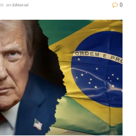
0
26
em
Editorial