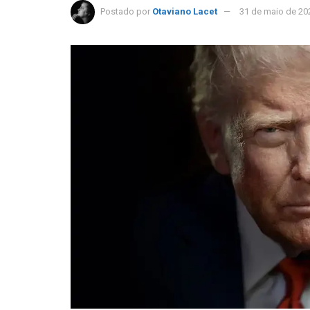
Postado por
Otaviano Lacet
31 de maio de 20