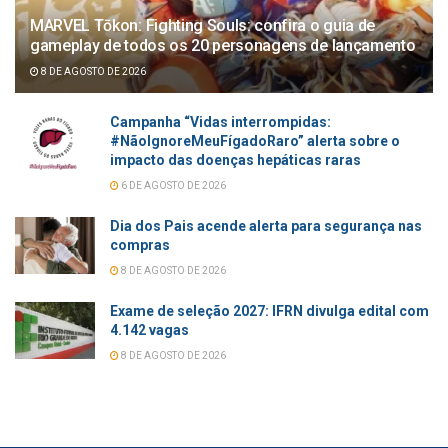
MARVEL Tōkon: Fighting Souls: confira o guia de
gameplay de todos os 20 personagens de lançamento
8 DE AGOSTO DE 2026
Campanha “Vidas interrompidas:
#NãoIgnoreMeuFígadoRaro” alerta sobre o
impacto das doenças hepáticas raras
6 DE AGOSTO DE 2026
Dia dos Pais acende alerta para segurança nas
compras
8 DE AGOSTO DE 2026
Exame de seleção 2027: IFRN divulga edital com
4.142 vagas
8 DE AGOSTO DE 2026