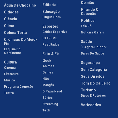
Opinião
Editorial
Água De Chocalho
Pirando O
Educação
Cidades
Cabeção
Língua.com
Ciência
Política
Clima
Esportes
Fala Rô
Crítica Esportiva
Coluna Torta
Notícias Gerais
EXTREME
Crônicas Do Meio-
Saúde
Fio
Resultados
'E Agora Doutor?'
Esquina Do
Continente
Fato & Fé
Dicas De Saúde
Geek
Cultura
Segurança
Animes
Cinema
Sem Categoria
Games
Literatura
Seus Direitos
HQs
Música
Tom Do Cajueiro
Mangás
Programa Conexão
Turismo
O Papai Nerd
Teatro
Dicas E Roteiros
Séries
Streaming
Variedades
Tech