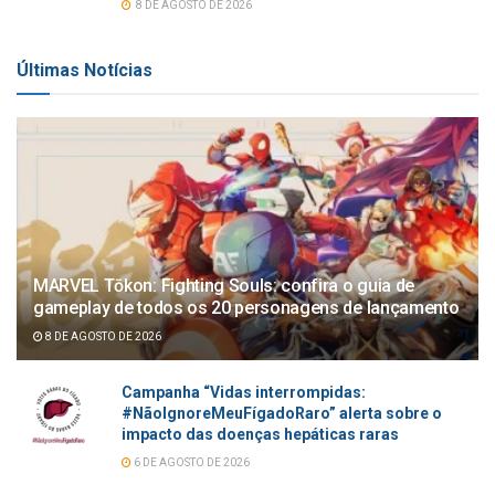
8 DE AGOSTO DE 2026
Últimas Notícias
MARVEL Tōkon: Fighting Souls: confira o guia de
gameplay de todos os 20 personagens de lançamento
8 DE AGOSTO DE 2026
Campanha “Vidas interrompidas:
#NãoIgnoreMeuFígadoRaro” alerta sobre o
impacto das doenças hepáticas raras
6 DE AGOSTO DE 2026