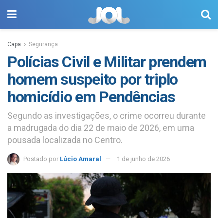
Capa
Segurança
Polícias Civil e Militar prendem
homem suspeito por triplo
homicídio em Pendências
Segundo as investigações, o crime ocorreu durante
a madrugada do dia 22 de maio de 2026, em uma
pousada localizada no Centro.
Postado por
Lúcio Amaral
1 de junho de 2026