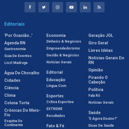
Editoriais
'Por Ocasião…'
Economia
Geração JOL
Dinheiro & Negócios
Agenda RN
Giro Geral
Empreendedorismo
Gastronomia
Livres Idéias
Gestão & Negócios
Guia De Eventos
Notícias Gerais Do
Notícias Gerais
RN
Liszt Madruga
Opinião
Editorial
Água De Chocalho
Pirando O
Educação
Cidades
Cabeção
Língua.com
Ciência
Política
Clima
Esportes
Fala Rô
Crítica Esportiva
Coluna Torta
Notícias Gerais
EXTREME
Crônicas Do Meio-
Saúde
Fio
Resultados
'E Agora Doutor?'
Esquina Do
Continente
Fato & Fé
Dicas De Saúde