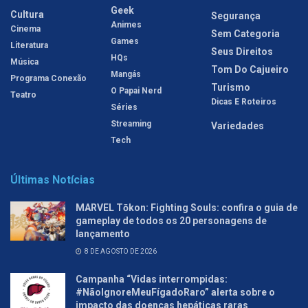
Geek
Cultura
Segurança
Animes
Cinema
Sem Categoria
Games
Literatura
Seus Direitos
HQs
Música
Tom Do Cajueiro
Mangás
Programa Conexão
Turismo
O Papai Nerd
Teatro
Dicas E Roteiros
Séries
Streaming
Variedades
Tech
Últimas Notícias
MARVEL Tōkon: Fighting Souls: confira o guia de
gameplay de todos os 20 personagens de
lançamento
8 DE AGOSTO DE 2026
Campanha “Vidas interrompidas:
#NãoIgnoreMeuFígadoRaro” alerta sobre o
impacto das doenças hepáticas raras