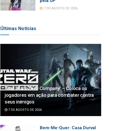
pela UP
7 DE AGOSTO DE 2026
Últimas Notícias
‘Star Wars Zero Company’ – Coloca os
jogadores em ação para combater contra
seus inimigos
7 DE AGOSTO DE 2026
Bem-Me-Quer: Casa Durval