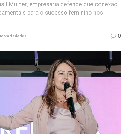
il Mulher, empresária defende que conexão,
damentais para o sucesso feminino nos
0
em
Variedades