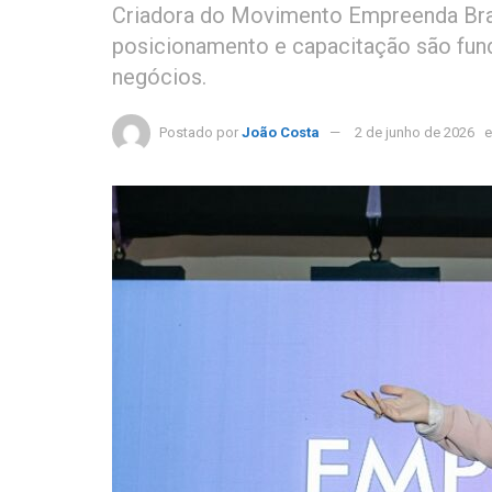
Criadora do Movimento Empreenda Bras
posicionamento e capacitação são fun
negócios.
Postado por
João Costa
2 de junho de 2026