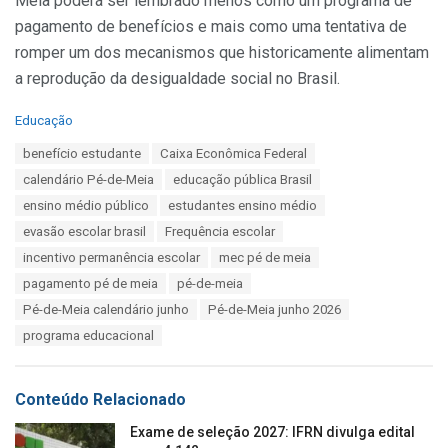
Meia poderá ser lembrado menos como um programa de
pagamento de benefícios e mais como uma tentativa de
romper um dos mecanismos que historicamente alimentam
a reprodução da desigualdade social no Brasil.
C
Educação
a
T
benefício estudante
Caixa Econômica Federal
t
a
e
calendário Pé-de-Meia
educação pública Brasil
g
g
s
ensino médio público
estudantes ensino médio
o
:
r
evasão escolar brasil
Frequência escolar
i
incentivo permanência escolar
mec pé de meia
e
s
pagamento pé de meia
pé-de-meia
:
Pé-de-Meia calendário junho
Pé-de-Meia junho 2026
programa educacional
Conteúdo Relacionado
Exame de seleção 2027: IFRN divulga edital