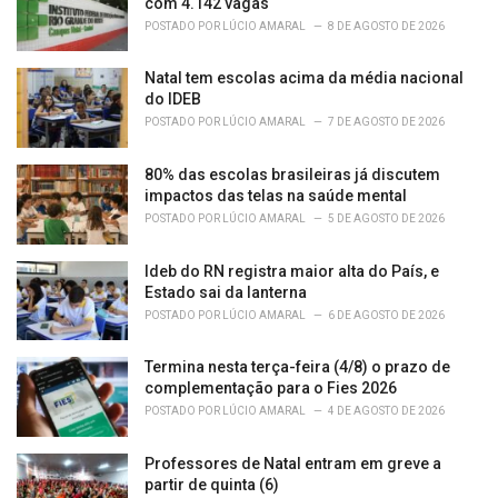
com 4.142 vagas
POSTADO POR
LÚCIO AMARAL
8 DE AGOSTO DE 2026
Natal tem escolas acima da média nacional
do IDEB
POSTADO POR
LÚCIO AMARAL
7 DE AGOSTO DE 2026
80% das escolas brasileiras já discutem
impactos das telas na saúde mental
POSTADO POR
LÚCIO AMARAL
5 DE AGOSTO DE 2026
Ideb do RN registra maior alta do País, e
Estado sai da lanterna
POSTADO POR
LÚCIO AMARAL
6 DE AGOSTO DE 2026
Termina nesta terça-feira (4/8) o prazo de
complementação para o Fies 2026
POSTADO POR
LÚCIO AMARAL
4 DE AGOSTO DE 2026
Professores de Natal entram em greve a
partir de quinta (6)