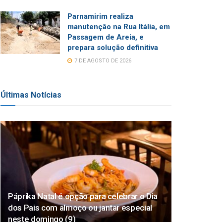
Parnamirim realiza
manutenção na Rua Itália, em
Passagem de Areia, e
prepara solução definitiva
7 DE AGOSTO DE 2026
Últimas Notícias
Páprika Natal é opção para celebrar o Dia
dos Pais com almoço ou jantar especial
neste domingo (9)