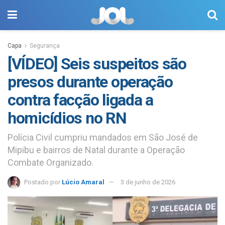
Capa
Segurança
[VÍDEO] Seis suspeitos são
presos durante operação
contra facção ligada a
homicídios no RN
Polícia Civil cumpriu mandados em São José de
Mipibu e bairros de Natal durante a Operação
Combate Organizado.
Postado por
Lúcio Amaral
3 de junho de 2026