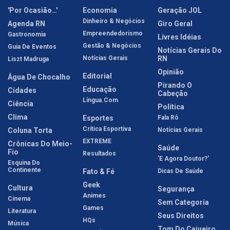
'Por Ocasião…'
Economia
Geração JOL
Dinheiro & Negócios
Agenda RN
Giro Geral
Empreendedorismo
Gastronomia
Livres Idéias
Gestão & Negócios
Guia De Eventos
Notícias Gerais Do
Notícias Gerais
RN
Liszt Madruga
Opinião
Editorial
Água De Chocalho
Pirando O
Educação
Cidades
Cabeção
Língua.com
Ciência
Política
Clima
Esportes
Fala Rô
Crítica Esportiva
Coluna Torta
Notícias Gerais
EXTREME
Crônicas Do Meio-
Saúde
Fio
Resultados
'E Agora Doutor?'
Esquina Do
Continente
Fato & Fé
Dicas De Saúde
Geek
Cultura
Segurança
Animes
Cinema
Sem Categoria
Games
Literatura
Seus Direitos
HQs
Música
Tom Do Cajueiro