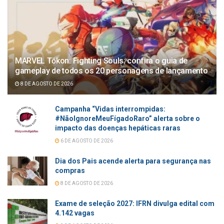
MARVEL Tōkon: Fighting Souls: confira o guia de
gameplay de todos os 20 personagens de lançamento
8 DE AGOSTO DE 2026
Campanha “Vidas interrompidas:
#NãoIgnoreMeuFígadoRaro” alerta sobre o
impacto das doenças hepáticas raras
6 DE AGOSTO DE 2026
Dia dos Pais acende alerta para segurança nas
compras
8 DE AGOSTO DE 2026
Exame de seleção 2027: IFRN divulga edital com
4.142 vagas