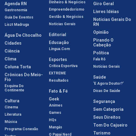
Dinheiro & Negócios
Agenda RN
Giro Geral
Empreendedorismo
Gastronomia
Livres Idéias
Gestão & Negócios
Guia De Eventos
Notícias Gerais Do
Notícias Gerais
RN
Liszt Madruga
Opinião
Editorial
Água De Chocalho
Pirando O
Educação
Cidades
Cabeção
Língua.com
Ciência
Política
Clima
Esportes
Fala Rô
Crítica Esportiva
Coluna Torta
Notícias Gerais
EXTREME
Crônicas Do Meio-
Saúde
Fio
Resultados
'E Agora Doutor?'
Esquina Do
Continente
Fato & Fé
Dicas De Saúde
Geek
Cultura
Segurança
Animes
Cinema
Sem Categoria
Games
Literatura
Seus Direitos
HQs
Música
Tom Do Cajueiro
Mangás
Programa Conexão
Turismo
O Papai Nerd