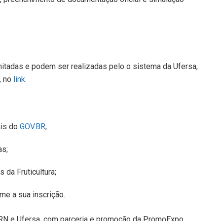
mitadas e podem ser realizadas pelo o sistema da Ufersa,
, no
link.
ais do
GOV.BR
;
as;
 da Fruticultura;
me a sua inscrição.
RN e Ufersa, com parceria e promoção da PromoExpo.