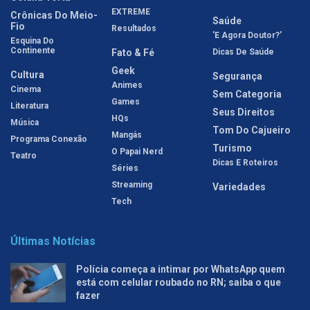
EXTREME
Crônicas Do Meio-
Saúde
Fio
Resultados
'E Agora Doutor?'
Esquina Do
Continente
Fato & Fé
Dicas De Saúde
Geek
Cultura
Segurança
Animes
Cinema
Sem Categoria
Games
Literatura
Seus Direitos
HQs
Música
Tom Do Cajueiro
Mangás
Programa Conexão
Turismo
O Papai Nerd
Teatro
Dicas E Roteiros
Séries
Streaming
Variedades
Tech
Últimas Notícias
Polícia começa a intimar por WhatsApp quem
está com celular roubado no RN; saiba o que
fazer