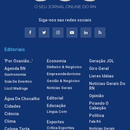
Siga-nos nas redes sociais
Editoriais
'Por Ocasião…'
Economia
Geração JOL
Dinheiro & Negócios
Agenda RN
Giro Geral
Empreendedorismo
Gastronomia
Livres Idéias
Gestão & Negócios
Guia De Eventos
Notícias Gerais Do
Notícias Gerais
RN
Liszt Madruga
Opinião
Editorial
Água De Chocalho
Pirando O
Educação
Cidades
Cabeção
Língua.com
Ciência
Política
Clima
Esportes
Fala Rô
Crítica Esportiva
Coluna Torta
Notícias Gerais