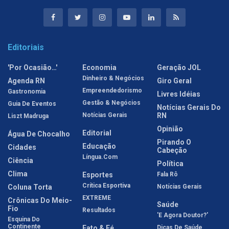
Editoriais
'Por Ocasião…'
Economia
Geração JOL
Dinheiro & Negócios
Agenda RN
Giro Geral
Empreendedorismo
Gastronomia
Livres Idéias
Gestão & Negócios
Guia De Eventos
Notícias Gerais Do
Notícias Gerais
RN
Liszt Madruga
Opinião
Editorial
Água De Chocalho
Pirando O
Educação
Cidades
Cabeção
Língua.com
Ciência
Política
Clima
Esportes
Fala Rô
Crítica Esportiva
Coluna Torta
Notícias Gerais
EXTREME
Crônicas Do Meio-
Saúde
Fio
Resultados
'E Agora Doutor?'
Esquina Do
Continente
Fato & Fé
Dicas De Saúde