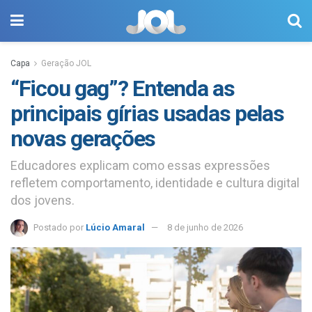
Capa
Geração JOL
“Ficou gag”? Entenda as
principais gírias usadas pelas
novas gerações
Educadores explicam como essas expressões
refletem comportamento, identidade e cultura digital
dos jovens.
Postado por
Lúcio Amaral
8 de junho de 2026