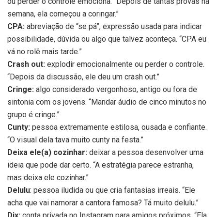
ou perder o controle emociona. “Depois de tantas provas na
semana, ela começou a coringar.”
CPA:
abreviação de “se pá”, expressão usada para indicar
possibilidade, dúvida ou algo que talvez aconteça. “CPA eu
vá no rolê mais tarde.”
Crash out:
explodir emocionalmente ou perder o controle.
“Depois da discussão, ele deu um crash out.”
Cringe:
algo considerado vergonhoso, antigo ou fora de
sintonia com os jovens. “Mandar áudio de cinco minutos no
grupo é cringe.”
Cunty:
pessoa extremamente estilosa, ousada e confiante.
“O visual dela tava muito cunty na festa.”
Deixa ele(a) cozinhar:
deixar a pessoa desenvolver uma
ideia que pode dar certo. “A estratégia parece estranha,
mas deixa ele cozinhar.”
Delulu
: pessoa iludida ou que cria fantasias irreais. “Ele
acha que vai namorar a cantora famosa? Tá muito delulu.”
Dix:
conta privada no Instagram para amigos próximos. “Ela