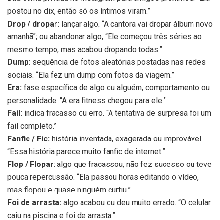
postou no dix, então só os íntimos viram.”
Drop / dropar:
lançar algo, “A cantora vai dropar álbum novo
amanhã”; ou abandonar algo, “Ele começou três séries ao
mesmo tempo, mas acabou dropando todas.”
Dump:
sequência de fotos aleatórias postadas nas redes
sociais. “Ela fez um dump com fotos da viagem.”
Era:
fase específica de algo ou alguém, comportamento ou
personalidade. “A era fitness chegou para ele.”
Fail:
indica fracasso ou erro. “A tentativa de surpresa foi um
fail completo.”
Fanfic / Fic:
história inventada, exagerada ou improvável.
“Essa história parece muito fanfic de internet.”
Flop / Flopar
: algo que fracassou, não fez sucesso ou teve
pouca repercussão. “Ela passou horas editando o vídeo,
mas flopou e quase ninguém curtiu.”
Foi de arrasta:
algo acabou ou deu muito errado. “O celular
caiu na piscina e foi de arrasta.”