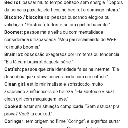
Bed rot:
passar muito tempo deitado sem energia. “Depois
da semana puxada, ele ficou no bed rot o domingo inteiro.”
Biscoito / biscoiteiro
: pessoa buscando elogios ou
validação. “Postou foto triste só pra ganhar biscoito.”
Boomer:
pessoa mais velha ou com mentalidade
considerada ultrapassada. “Meu pai reclamando do Wi-Fi
foi muito boomer.”
Brainrot:
obsessão exagerada por um tema ou tendência.
“Ela tá com brainrot daquela série.”
Catfish:
pessoa que cria identidade falsa na internet. “Ela
descobriu que estava conversando com um catfish.”
Clean girl
: estilo minimalista e sofisticado, muito
associado a influencers de beleza. “Ela adotou o visual
clean girl com maquiagem leve.”
Cooked:
estar em situação complicada. “Sem estudar pra
prova? Você tá cooked.”
Coringar:
tem origem no filme “Coringa”, e significa surtar