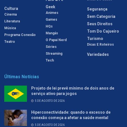
Geek
Cultura
Segurança
Animes
Cinema
Sem Categoria
Games
Literatura
Seus Direitos
HQs
Música
Tom Do Cajueiro
Mangás
Programa Conexão
Turismo
O Papai Nerd
Teatro
Dicas E Roteiros
Séries
Streaming
Variedades
Tech
Últimas Notícias
Projeto de lei prevê mínimo de dois anos de
serviço ativo para jogos
5 DE AGOSTO DE 2026
Hiperconectividade: quando o excesso de
conexão começa a afetar a saúde mental
5 DE AGOSTO DE 2026