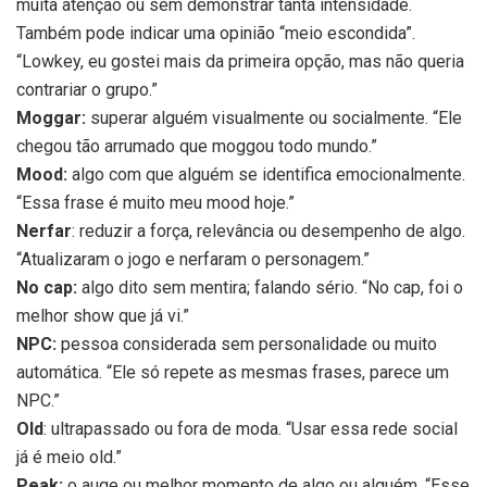
muita atenção ou sem demonstrar tanta intensidade.
Também pode indicar uma opinião “meio escondida”.
“Lowkey, eu gostei mais da primeira opção, mas não queria
contrariar o grupo.”
Moggar:
superar alguém visualmente ou socialmente. “Ele
chegou tão arrumado que moggou todo mundo.”
Mood:
algo com que alguém se identifica emocionalmente.
“Essa frase é muito meu mood hoje.”
Nerfar
: reduzir a força, relevância ou desempenho de algo.
“Atualizaram o jogo e nerfaram o personagem.”
No cap:
algo dito sem mentira; falando sério. “No cap, foi o
melhor show que já vi.”
NPC:
pessoa considerada sem personalidade ou muito
automática. “Ele só repete as mesmas frases, parece um
NPC.”
Old
: ultrapassado ou fora de moda. “Usar essa rede social
já é meio old.”
Peak:
o auge ou melhor momento de algo ou alguém. “Esse