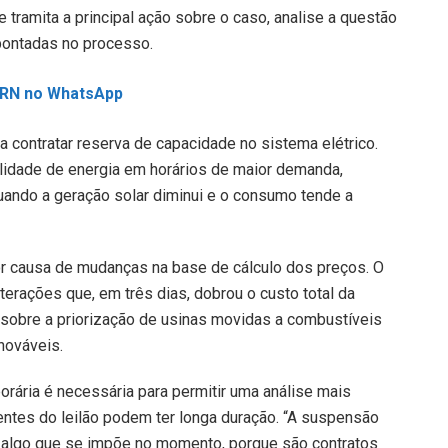
e tramita a principal ação sobre o caso, analise a questão
pontadas no processo.
L RN no WhatsApp
a contratar reserva de capacidade no sistema elétrico.
ilidade de energia em horários de maior demanda,
quando a geração solar diminui e o consumo tende a
or causa de mudanças na base de cálculo dos preços. O
terações que, em três dias, dobrou o custo total da
sobre a priorização de usinas movidas a combustíveis
nováveis.
rária é necessária para permitir uma análise mais
entes do leilão podem ter longa duração. “A suspensão
é algo que se impõe no momento, porque são contratos