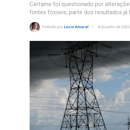
Certame foi questionado por alterações
fontes fósseis; parte dos resultados j
Postado por
Lúcio Amaral
8 de junho de 2026