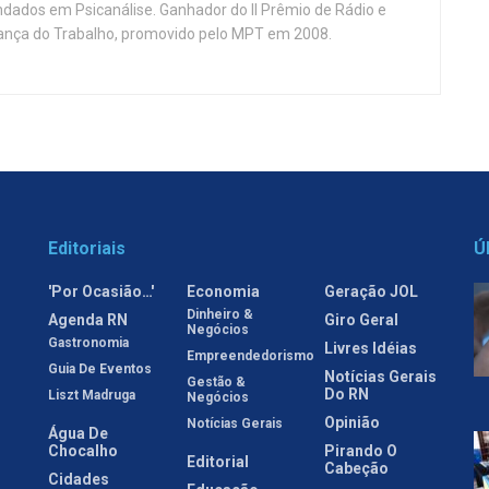
ndados em Psicanálise. Ganhador do II Prêmio de Rádio e
nça do Trabalho, promovido pelo MPT em 2008.
Editoriais
Ú
'Por Ocasião…'
Economia
Geração JOL
Dinheiro &
Agenda RN
Giro Geral
Negócios
Gastronomia
Livres Idéias
Empreendedorismo
Guia De Eventos
Notícias Gerais
Gestão &
Do RN
Liszt Madruga
Negócios
Opinião
Notícias Gerais
Água De
Chocalho
Pirando O
Editorial
Cabeção
Cidades