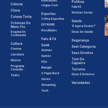
Educação
Política
Ciência
Língua.com
Fala Rô
Clima
Notícias Gerais
Esportes
Coluna Torta
Crítica Esportiva
Saúde
Crônicas Do
EXTREME
'E Agora Doutor?'
Meio-Fio
Resultados
Esquina Do
Dicas De Saúde
Continente
Fato & Fé
Segurança
Cultura
Geek
Sem Categoria
Cinema
Animes
Seus Direitos
Literatura
Games
Tom Do
Música
HQs
Cajueiro
Programa
Mangás
Turismo
Conexão
O Papai Nerd
Dicas E Roteiros
Teatro
Séries
Variedades
Streaming
Tech