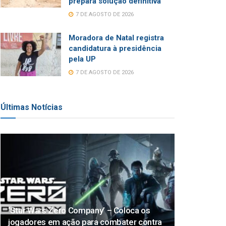
prepara solução definitiva
7 DE AGOSTO DE 2026
Moradora de Natal registra
candidatura à presidência
pela UP
7 DE AGOSTO DE 2026
Últimas Notícias
‘Star Wars Zero Company’ – Coloca os
jogadores em ação para combater contra