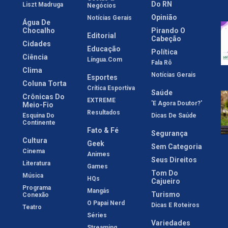
Do RN
Liszt Madruga
Negócios
Opinião
Notícias Gerais
Água De
Chocalho
Pirando O
Editorial
Cabeção
Cidades
Educação
Política
Ciência
Língua.com
Fala Rô
Clima
Notícias Gerais
Esportes
Coluna Torta
Crítica Esportiva
Saúde
Crônicas Do
EXTREME
'E Agora Doutor?'
Meio-Fio
Resultados
Esquina Do
Dicas De Saúde
Continente
Fato & Fé
Segurança
Cultura
Geek
Sem Categoria
Cinema
Animes
Seus Direitos
Literatura
Games
Tom Do
Música
HQs
Cajueiro
Programa
Mangás
Turismo
Conexão
O Papai Nerd
Dicas E Roteiros
Teatro
Séries
Variedades
Streaming