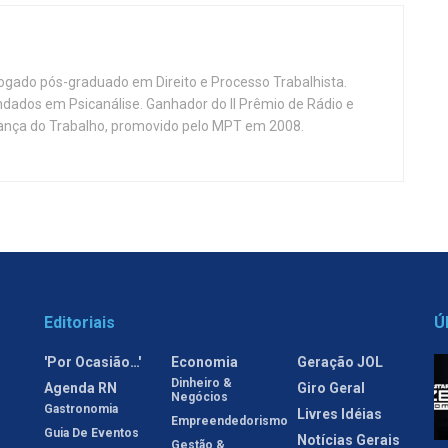
vogado pós-graduado em Direito e Processo Trabalhista.
ndados em Psicanálise. Ganhador do II Prêmio de Rádio e
nça do Trabalho, promovido pelo MPT em 2008.
Editoriais
Ú
'Por Ocasião…'
Economia
Geração JOL
Dinheiro &
Agenda RN
Giro Geral
Negócios
Gastronomia
Livres Idéias
Empreendedorismo
Guia De Eventos
Notícias Gerais
Gestão &