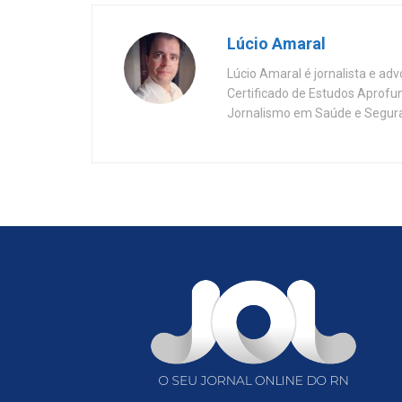
Lúcio Amaral
Lúcio Amaral é jornalista e ad
Certificado de Estudos Aprofu
Jornalismo em Saúde e Segura