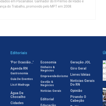
ndados em Psicanálise. Ganhador do II Prêmio de Rádio e
nça do Trabalho, promovido pelo MPT em 2008.
Editoriais
Ú
'Por Ocasião…'
Economia
Geração JOL
Dinheiro &
Agenda RN
Giro Geral
Negócios
Gastronomia
Livres Idéias
Empreendedorismo
Guia De Eventos
Notícias Gerais
Gestão &
Do RN
Liszt Madruga
Negócios
Opinião
Notícias Gerais
Água De
Chocalho
Pirando O
Editorial
Cabeção
Cidades
Educação