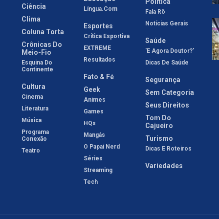
Política
Ciência
Língua.com
Fala Rô
Clima
Notícias Gerais
Esportes
Coluna Torta
Crítica Esportiva
Saúde
Crônicas Do
EXTREME
'E Agora Doutor?'
Meio-Fio
Resultados
Esquina Do
Dicas De Saúde
Continente
Fato & Fé
Segurança
Cultura
Geek
Sem Categoria
Cinema
Animes
Seus Direitos
Literatura
Games
Tom Do
Música
HQs
Cajueiro
Programa
Mangás
Turismo
Conexão
O Papai Nerd
Dicas E Roteiros
Teatro
Séries
Variedades
Streaming
Tech