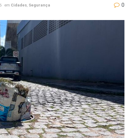
0
6
em
Cidades
,
Segurança