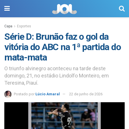
Capa
Esportes
Série D: Brunão faz o gol da
vitória do ABC na 1ª partida do
mata-mata
O triunfo alvinegro aconteceu na tarde deste
domingo, 21, no estádio Lindolfo Monteiro, em
Teresina, Piauí.
Postado por
Lúcio Amaral
22 de junho de 2026