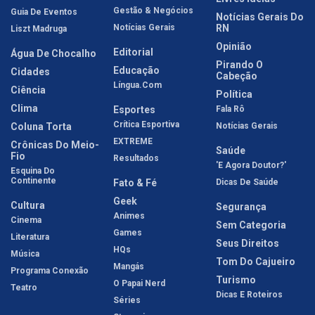
Gestão & Negócios
Guia De Eventos
Notícias Gerais Do
Notícias Gerais
RN
Liszt Madruga
Opinião
Editorial
Água De Chocalho
Pirando O
Educação
Cidades
Cabeção
Língua.com
Ciência
Política
Clima
Esportes
Fala Rô
Crítica Esportiva
Coluna Torta
Notícias Gerais
EXTREME
Crônicas Do Meio-
Saúde
Fio
Resultados
'E Agora Doutor?'
Esquina Do
Continente
Fato & Fé
Dicas De Saúde
Geek
Cultura
Segurança
Animes
Cinema
Sem Categoria
Games
Literatura
Seus Direitos
HQs
Música
Tom Do Cajueiro
Mangás
Programa Conexão
Turismo
O Papai Nerd
Teatro
Dicas E Roteiros
Séries