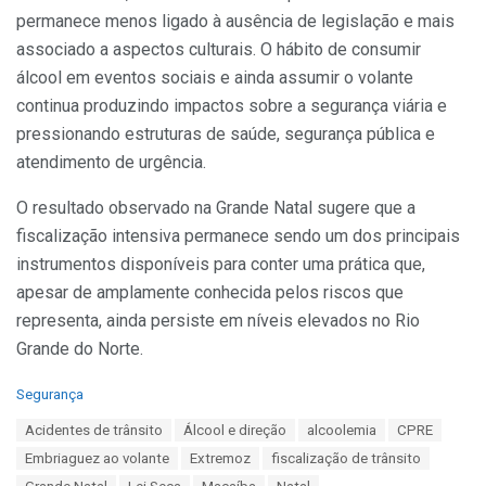
permanece menos ligado à ausência de legislação e mais
associado a aspectos culturais. O hábito de consumir
álcool em eventos sociais e ainda assumir o volante
continua produzindo impactos sobre a segurança viária e
pressionando estruturas de saúde, segurança pública e
atendimento de urgência.
O resultado observado na Grande Natal sugere que a
fiscalização intensiva permanece sendo um dos principais
instrumentos disponíveis para conter uma prática que,
apesar de amplamente conhecida pelos riscos que
representa, ainda persiste em níveis elevados no Rio
Grande do Norte.
C
Segurança
a
T
Acidentes de trânsito
Álcool e direção
alcoolemia
CPRE
t
a
e
Embriaguez ao volante
Extremoz
fiscalização de trânsito
g
g
s