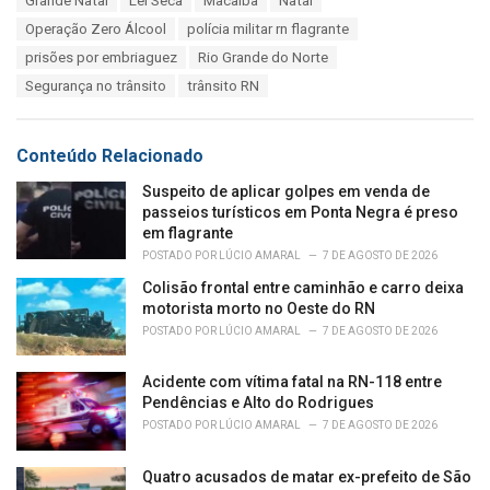
Grande Natal
Lei Seca
Macaíba
Natal
o
:
r
Operação Zero Álcool
polícia militar rn flagrante
i
prisões por embriaguez
Rio Grande do Norte
e
s
Segurança no trânsito
trânsito RN
:
Conteúdo Relacionado
Suspeito de aplicar golpes em venda de
passeios turísticos em Ponta Negra é preso
em flagrante
POSTADO POR
LÚCIO AMARAL
7 DE AGOSTO DE 2026
Colisão frontal entre caminhão e carro deixa
motorista morto no Oeste do RN
POSTADO POR
LÚCIO AMARAL
7 DE AGOSTO DE 2026
Acidente com vítima fatal na RN-118 entre
Pendências e Alto do Rodrigues
POSTADO POR
LÚCIO AMARAL
7 DE AGOSTO DE 2026
Quatro acusados de matar ex-prefeito de São