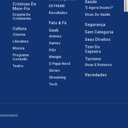
Saúde
Crônicas Do
EXTREME
'E Agora Doutor?'
Meio-Fio
Resultados
Esquina Do
Dicas De Saúde
Continente
Fato & Fé
Segurança
Cultura
Geek
Sem Categoria
Cinema
Animes
Seus Direitos
Literatura
Games
Tom Do
Música
HQs
Cajueiro
Programa
Mangás
Turismo
Conexão
O Papai Nerd
Dicas E Roteiros
Teatro
Séries
Variedades
Streaming
Tech
 reservados.