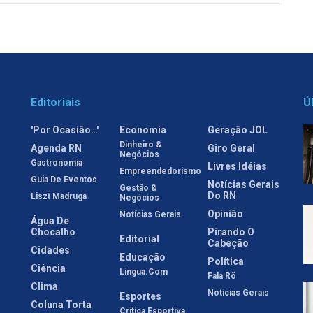
Editoriais
Ú
'Por Ocasião…'
Economia
Geração JOL
Dinheiro &
Agenda RN
Giro Geral
Negócios
Gastronomia
Livres Idéias
Empreendedorismo
Guia De Eventos
Notícias Gerais
Gestão &
Do RN
Liszt Madruga
Negócios
Opinião
Notícias Gerais
Água De
Chocalho
Pirando O
Editorial
Cabeção
Cidades
Educação
Política
Ciência
Língua.com
Fala Rô
Clima
Notícias Gerais
Esportes
Coluna Torta
Crítica Esportiva