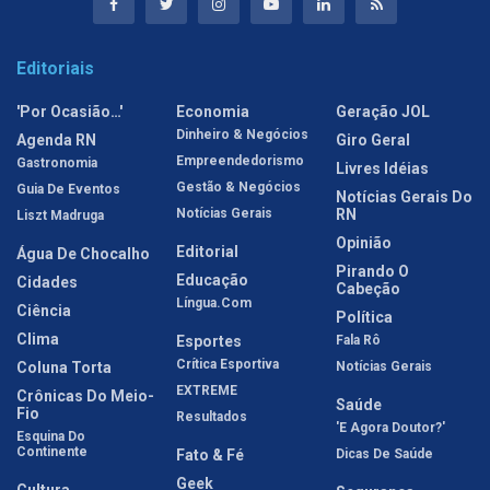
Editoriais
'Por Ocasião…'
Economia
Geração JOL
Dinheiro & Negócios
Agenda RN
Giro Geral
Empreendedorismo
Gastronomia
Livres Idéias
Gestão & Negócios
Guia De Eventos
Notícias Gerais Do
Notícias Gerais
RN
Liszt Madruga
Opinião
Editorial
Água De Chocalho
Pirando O
Educação
Cidades
Cabeção
Língua.com
Ciência
Política
Clima
Esportes
Fala Rô
Crítica Esportiva
Coluna Torta
Notícias Gerais
EXTREME
Crônicas Do Meio-
Saúde
Fio
Resultados
'E Agora Doutor?'
Esquina Do
Continente
Fato & Fé
Dicas De Saúde
Geek
Cultura