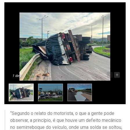
-
+
1
de 3
“Segundo o relato do motorista, o que a gente pode
observar, a princípio, é que houve um defeito mecânico
no semirreboque do veículo, onde uma solda se soltou,