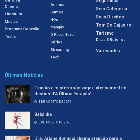
Segurança
Animes
Cinema
Sem Categoria
Games
Literatura
Seus Direitos
HQs
Música
Tom Do Cajueiro
Mangás
Programa Conexão
Turismo
O Papai Nerd
Teatro
Dicas E Roteiros
Séries
Streaming
Variedades
Tech
Últimas Notícias
Tensão e mistério vão vagar intensamente o
destino d’A Última Estação’
4 DE AGOSTO DE 2026
Baixinha
5 DE AGOSTO DE 2026
Dra. Ariane Bonucci chama atenção para a