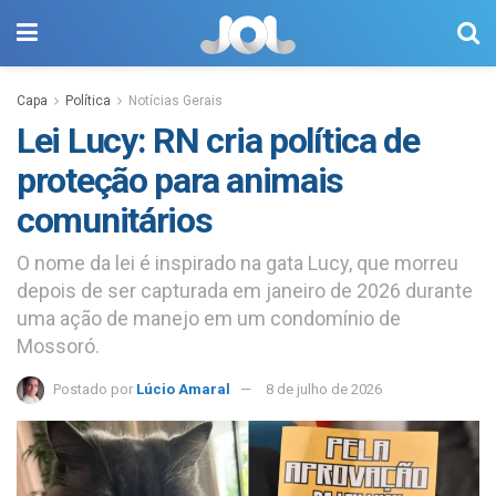
Capa
Política
Notícias Gerais
Lei Lucy: RN cria política de
proteção para animais
comunitários
O nome da lei é inspirado na gata Lucy, que morreu
depois de ser capturada em janeiro de 2026 durante
uma ação de manejo em um condomínio de
Mossoró.
Postado por
Lúcio Amaral
8 de julho de 2026