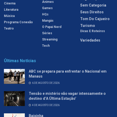
Animes
Cinema
Sem Categoria
Games
Literatura
Seus Direitos
HQs
Música
Tom Do Cajueiro
Mangás
Programa Conexão
Turismo
O Papai Nerd
Teatro
Dicas E Roteiros
Séries
Streaming
Variedades
Tech
Últimas Notícias
ABC se prepara para enfrentar o Nacional em
Manaus
6 DE AGOSTO DE 2026
Tensão e mistério vão vagar intensamente o
destino d’A Última Estação’
4 DE AGOSTO DE 2026
Baixinha