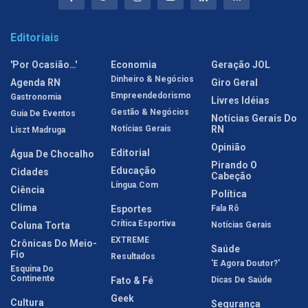
Editoriais
'Por Ocasião…'
Economia
Geração JOL
Dinheiro & Negócios
Agenda RN
Giro Geral
Empreendedorismo
Gastronomia
Livres Idéias
Gestão & Negócios
Guia De Eventos
Notícias Gerais Do
Notícias Gerais
RN
Liszt Madruga
Opinião
Editorial
Água De Chocalho
Pirando O
Educação
Cidades
Cabeção
Língua.com
Ciência
Política
Clima
Esportes
Fala Rô
Crítica Esportiva
Coluna Torta
Notícias Gerais
EXTREME
Crônicas Do Meio-
Saúde
Fio
Resultados
'E Agora Doutor?'
Esquina Do
Continente
Fato & Fé
Dicas De Saúde
Geek
Cultura
Segurança