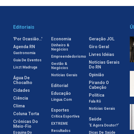
Editoriais
Ú
'Por Ocasião…'
Economia
Geração JOL
Dinheiro &
Agenda RN
Giro Geral
Negócios
Gastronomia
Livres Idéias
Empreendedorismo
Guia De Eventos
Notícias Gerais
Gestão &
Do RN
Liszt Madruga
Negócios
Opinião
Notícias Gerais
Água De
Chocalho
Pirando O
Editorial
Cabeção
Cidades
Educação
Política
Ciência
Língua.com
Fala Rô
Clima
Notícias Gerais
Esportes
Coluna Torta
Crítica Esportiva
Saúde
Crônicas Do
EXTREME
'E Agora Doutor?'
Meio-Fio
Resultados
Esquina Do
Dicas De Saúde