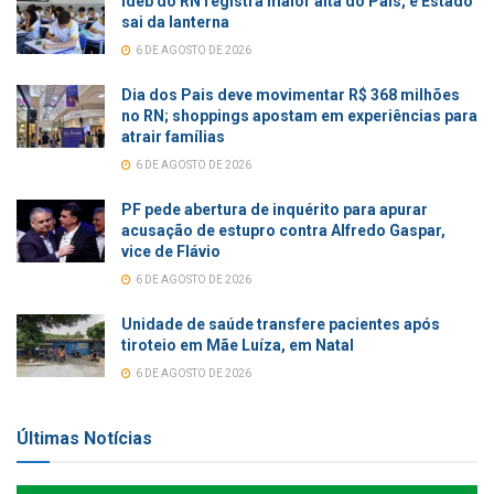
Ideb do RN registra maior alta do País, e Estado
sai da lanterna
6 DE AGOSTO DE 2026
Dia dos Pais deve movimentar R$ 368 milhões
no RN; shoppings apostam em experiências para
atrair famílias
6 DE AGOSTO DE 2026
PF pede abertura de inquérito para apurar
acusação de estupro contra Alfredo Gaspar,
vice de Flávio
6 DE AGOSTO DE 2026
Unidade de saúde transfere pacientes após
tiroteio em Mãe Luíza, em Natal
6 DE AGOSTO DE 2026
Últimas Notícias