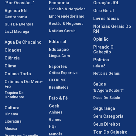
'Por Ocasião…'
Economia
Geração JOL
Dinheiro & Negócios
Agenda RN
Giro Geral
Empreendedorismo
Gastronomia
Livres Idéias
Gestão & Negócios
Guia De Eventos
Notícias Gerais Do
Notícias Gerais
RN
Liszt Madruga
Opinião
Editorial
Água De Chocalho
Pirando O
Educação
Cidades
Cabeção
Língua.com
Ciência
Política
Clima
Esportes
Fala Rô
Crítica Esportiva
Coluna Torta
Notícias Gerais
EXTREME
Crônicas Do Meio-
Saúde
Fio
Resultados
'E Agora Doutor?'
Esquina Do
Continente
Fato & Fé
Dicas De Saúde
Geek
Cultura
Segurança
Animes
Cinema
Sem Categoria
Games
Literatura
Seus Direitos
HQs
Música
Tom Do Cajueiro
Mangás
Programa Conexão