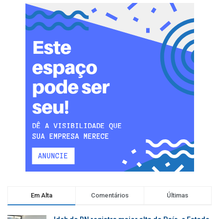
Em Alta
Comentários
Últimas