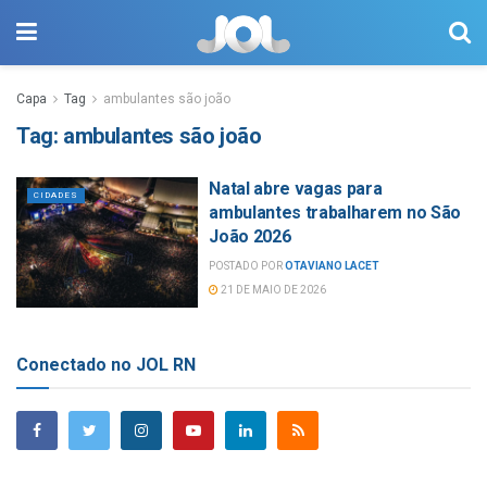
Capa
Tag
ambulantes são joão
Tag:
ambulantes são joão
Natal abre vagas para
CIDADES
ambulantes trabalharem no São
João 2026
POSTADO POR
OTAVIANO LACET
21 DE MAIO DE 2026
Conectado no JOL RN