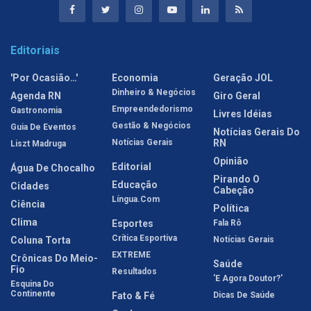
Editoriais
'Por Ocasião…'
Economia
Geração JOL
Dinheiro & Negócios
Agenda RN
Giro Geral
Empreendedorismo
Gastronomia
Livres Idéias
Gestão & Negócios
Guia De Eventos
Notícias Gerais Do
Notícias Gerais
RN
Liszt Madruga
Opinião
Editorial
Água De Chocalho
Pirando O
Educação
Cidades
Cabeção
Língua.com
Ciência
Política
Clima
Esportes
Fala Rô
Crítica Esportiva
Coluna Torta
Notícias Gerais
EXTREME
Crônicas Do Meio-
Saúde
Fio
Resultados
'E Agora Doutor?'
Esquina Do
Continente
Fato & Fé
Dicas De Saúde