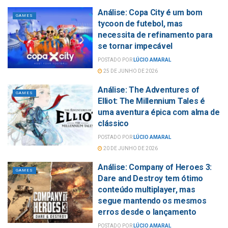
Análise: Copa City é um bom
GAMES
tycoon de futebol, mas
necessita de refinamento para
se tornar impecável
POSTADO POR
LÚCIO AMARAL
25 DE JUNHO DE 2026
Análise: The Adventures of
GAMES
Elliot: The Millennium Tales é
uma aventura épica com alma de
clássico
POSTADO POR
LÚCIO AMARAL
20 DE JUNHO DE 2026
Análise: Company of Heroes 3:
GAMES
Dare and Destroy tem ótimo
conteúdo multiplayer, mas
segue mantendo os mesmos
erros desde o lançamento
POSTADO POR
LÚCIO AMARAL