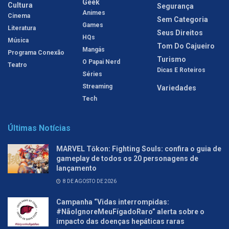
Geek
Cultura
Segurança
Animes
Cinema
Sem Categoria
Games
Literatura
Seus Direitos
HQs
Música
Tom Do Cajueiro
Mangás
Programa Conexão
Turismo
O Papai Nerd
Teatro
Dicas E Roteiros
Séries
Streaming
Variedades
Tech
Últimas Notícias
MARVEL Tōkon: Fighting Souls: confira o guia de
gameplay de todos os 20 personagens de
lançamento
8 DE AGOSTO DE 2026
Campanha “Vidas interrompidas:
#NãoIgnoreMeuFígadoRaro” alerta sobre o
impacto das doenças hepáticas raras