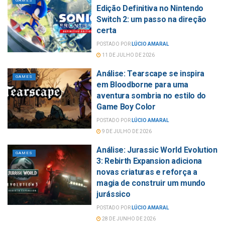
GAMES
Edição Definitiva no Nintendo
Switch 2: um passo na direção
certa
POSTADO POR
LÚCIO AMARAL
11 DE JULHO DE 2026
Análise: Tearscape se inspira
GAMES
em Bloodborne para uma
aventura sombria no estilo do
Game Boy Color
POSTADO POR
LÚCIO AMARAL
9 DE JULHO DE 2026
Análise: Jurassic World Evolution
GAMES
3: Rebirth Expansion adiciona
novas criaturas e reforça a
magia de construir um mundo
jurássico
POSTADO POR
LÚCIO AMARAL
28 DE JUNHO DE 2026