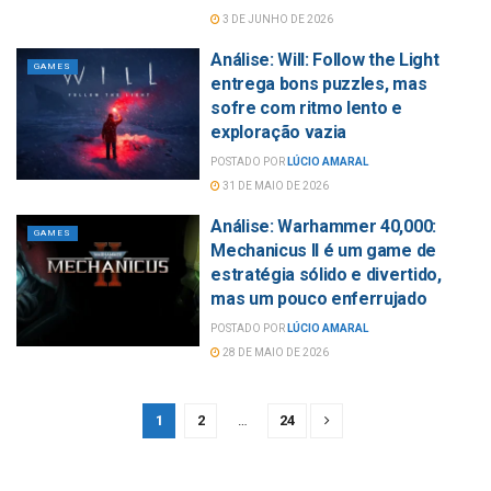
3 DE JUNHO DE 2026
Análise: Will: Follow the Light
GAMES
entrega bons puzzles, mas
sofre com ritmo lento e
exploração vazia
POSTADO POR
LÚCIO AMARAL
31 DE MAIO DE 2026
Análise: Warhammer 40,000:
GAMES
Mechanicus II é um game de
estratégia sólido e divertido,
mas um pouco enferrujado
POSTADO POR
LÚCIO AMARAL
28 DE MAIO DE 2026
1
2
…
24