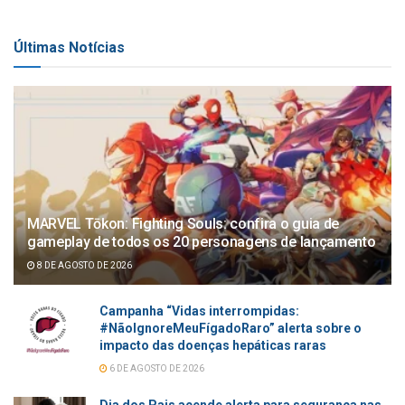
Últimas Notícias
MARVEL Tōkon: Fighting Souls: confira o guia de
gameplay de todos os 20 personagens de lançamento
8 DE AGOSTO DE 2026
Campanha “Vidas interrompidas:
#NãoIgnoreMeuFígadoRaro” alerta sobre o
impacto das doenças hepáticas raras
6 DE AGOSTO DE 2026