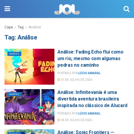
Capa
Tag
Análise
Tag:
Análise
Análise: Fading Echo flui como
GAMES
um rio, mesmo com algumas
pedras no caminho
POSTADO POR
LÚCIO AMARAL
31 DE JULHO DE 2026
Análise: Infinitevania é uma
GAMES
divertida aventura brasileira
inspirada no clássico de Alucard
POSTADO POR
LÚCIO AMARAL
24 DE JULHO DE 2026
Análise: Sonic Frontiers —