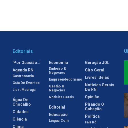
Editoriais
Ú
'Por Ocasião…'
Economia
Geração JOL
Dinheiro &
Agenda RN
Giro Geral
Negócios
Gastronomia
Livres Idéias
Empreendedorismo
Guia De Eventos
Notícias Gerais
Gestão &
Do RN
Liszt Madruga
Negócios
Opinião
Notícias Gerais
Água De
Chocalho
Pirando O
Editorial
Cabeção
Cidades
Educação
Política
Ciência
Língua.com
Fala Rô
Clima