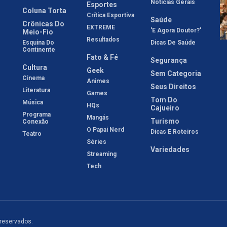
Notícias Gerais
Esportes
Coluna Torta
Crítica Esportiva
Saúde
Crônicas Do
EXTREME
'E Agora Doutor?'
Meio-Fio
Resultados
Esquina Do
Dicas De Saúde
Continente
Fato & Fé
Segurança
Cultura
Geek
Sem Categoria
Cinema
Animes
Seus Direitos
Literatura
Games
Tom Do
Música
HQs
Cajueiro
Programa
Mangás
Turismo
Conexão
O Papai Nerd
Dicas E Roteiros
Teatro
Séries
Variedades
Streaming
Tech
 reservados.