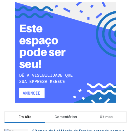
Em Alta
Comentários
Últimas