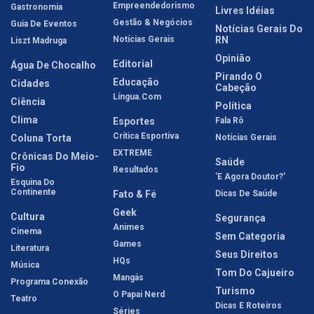
Empreendedorismo
Gastronomia
Livres Idéias
Gestão & Negócios
Guia De Eventos
Notícias Gerais Do
Notícias Gerais
RN
Liszt Madruga
Opinião
Editorial
Água De Chocalho
Pirando O
Educação
Cidades
Cabeção
Língua.com
Ciência
Política
Clima
Esportes
Fala Rô
Crítica Esportiva
Coluna Torta
Notícias Gerais
EXTREME
Crônicas Do Meio-
Saúde
Fio
Resultados
'E Agora Doutor?'
Esquina Do
Continente
Fato & Fé
Dicas De Saúde
Geek
Cultura
Segurança
Animes
Cinema
Sem Categoria
Games
Literatura
Seus Direitos
HQs
Música
Tom Do Cajueiro
Mangás
Programa Conexão
Turismo
O Papai Nerd
Teatro
Dicas E Roteiros
Séries