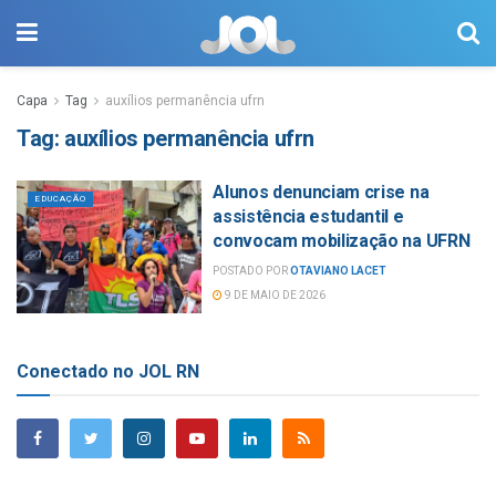
Capa
Tag
auxílios permanência ufrn
Tag:
auxílios permanência ufrn
Alunos denunciam crise na
EDUCAÇÃO
assistência estudantil e
convocam mobilização na UFRN
POSTADO POR
OTAVIANO LACET
9 DE MAIO DE 2026
Conectado no JOL RN