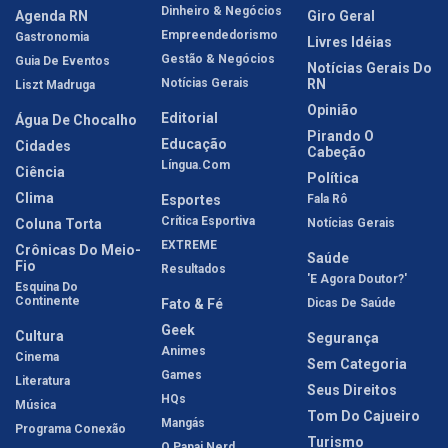
Dinheiro & Negócios
Agenda RN
Giro Geral
Empreendedorismo
Gastronomia
Livres Idéias
Gestão & Negócios
Guia De Eventos
Notícias Gerais Do
Notícias Gerais
RN
Liszt Madruga
Opinião
Editorial
Água De Chocalho
Pirando O
Educação
Cidades
Cabeção
Língua.com
Ciência
Política
Clima
Esportes
Fala Rô
Crítica Esportiva
Coluna Torta
Notícias Gerais
EXTREME
Crônicas Do Meio-
Saúde
Fio
Resultados
'E Agora Doutor?'
Esquina Do
Continente
Fato & Fé
Dicas De Saúde
Geek
Cultura
Segurança
Animes
Cinema
Sem Categoria
Games
Literatura
Seus Direitos
HQs
Música
Tom Do Cajueiro
Mangás
Programa Conexão
Turismo
O Papai Nerd