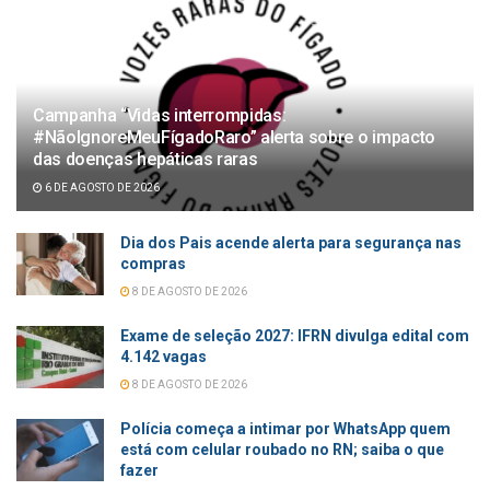
Campanha “Vidas interrompidas:
#NãoIgnoreMeuFígadoRaro” alerta sobre o impacto
das doenças hepáticas raras
6 DE AGOSTO DE 2026
Dia dos Pais acende alerta para segurança nas
compras
8 DE AGOSTO DE 2026
Exame de seleção 2027: IFRN divulga edital com
4.142 vagas
8 DE AGOSTO DE 2026
Polícia começa a intimar por WhatsApp quem
está com celular roubado no RN; saiba o que
fazer