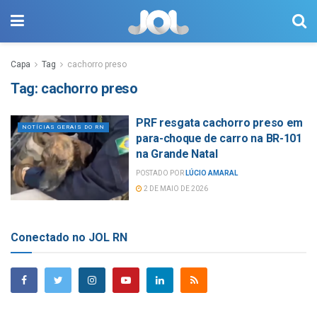
Capa
Tag
cachorro preso
Tag:
cachorro preso
PRF resgata cachorro preso em
NOTÍCIAS GERAIS DO RN
para-choque de carro na BR-101
na Grande Natal
POSTADO POR
LÚCIO AMARAL
2 DE MAIO DE 2026
Conectado no JOL RN