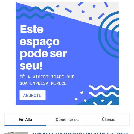
Em Alta
Comentários
Últimas