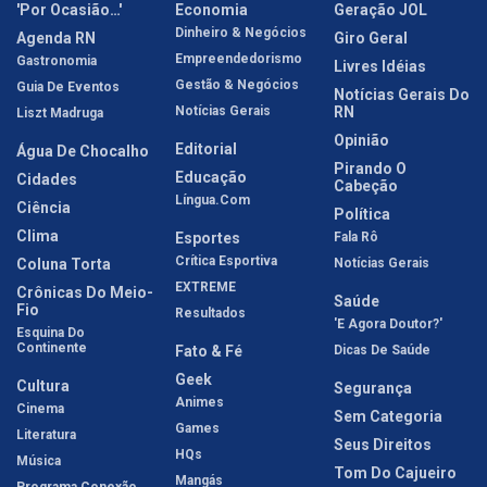
'Por Ocasião…'
Economia
Geração JOL
Dinheiro & Negócios
Agenda RN
Giro Geral
Empreendedorismo
Gastronomia
Livres Idéias
Gestão & Negócios
Guia De Eventos
Notícias Gerais Do
Notícias Gerais
RN
Liszt Madruga
Opinião
Editorial
Água De Chocalho
Pirando O
Educação
Cidades
Cabeção
Língua.com
Ciência
Política
Clima
Esportes
Fala Rô
Crítica Esportiva
Coluna Torta
Notícias Gerais
EXTREME
Crônicas Do Meio-
Saúde
Fio
Resultados
'E Agora Doutor?'
Esquina Do
Continente
Fato & Fé
Dicas De Saúde
Geek
Cultura
Segurança
Animes
Cinema
Sem Categoria
Games
Literatura
Seus Direitos
HQs
Música
Tom Do Cajueiro
Mangás
Programa Conexão