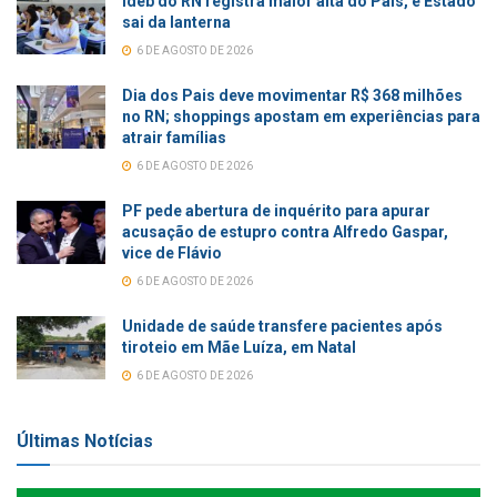
Ideb do RN registra maior alta do País, e Estado
sai da lanterna
6 DE AGOSTO DE 2026
Dia dos Pais deve movimentar R$ 368 milhões
no RN; shoppings apostam em experiências para
atrair famílias
6 DE AGOSTO DE 2026
PF pede abertura de inquérito para apurar
acusação de estupro contra Alfredo Gaspar,
vice de Flávio
6 DE AGOSTO DE 2026
Unidade de saúde transfere pacientes após
tiroteio em Mãe Luíza, em Natal
6 DE AGOSTO DE 2026
Últimas Notícias