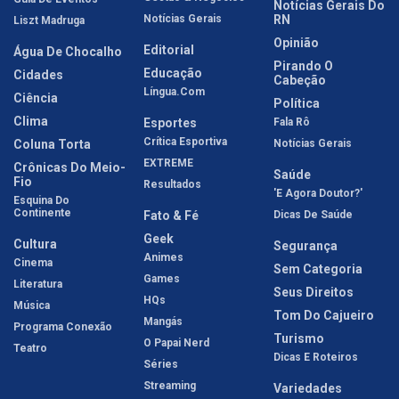
Notícias Gerais Do
Notícias Gerais
RN
Liszt Madruga
Opinião
Editorial
Água De Chocalho
Pirando O
Educação
Cidades
Cabeção
Língua.com
Ciência
Política
Clima
Esportes
Fala Rô
Crítica Esportiva
Coluna Torta
Notícias Gerais
EXTREME
Crônicas Do Meio-
Saúde
Fio
Resultados
'E Agora Doutor?'
Esquina Do
Continente
Fato & Fé
Dicas De Saúde
Geek
Cultura
Segurança
Animes
Cinema
Sem Categoria
Games
Literatura
Seus Direitos
HQs
Música
Tom Do Cajueiro
Mangás
Programa Conexão
Turismo
O Papai Nerd
Teatro
Dicas E Roteiros
Séries
Streaming
Variedades