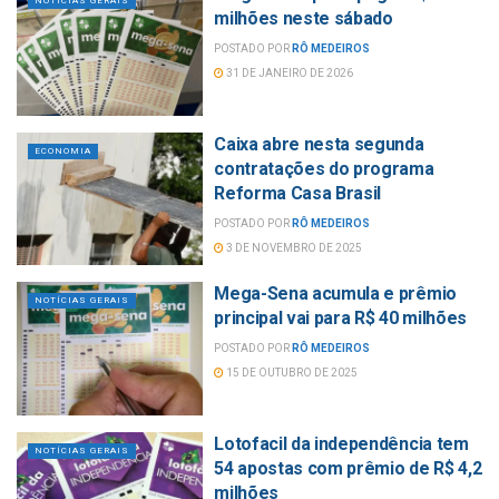
NOTÍCIAS GERAIS
milhões neste sábado
POSTADO POR
RÔ MEDEIROS
31 DE JANEIRO DE 2026
Caixa abre nesta segunda
ECONOMIA
contratações do programa
Reforma Casa Brasil
POSTADO POR
RÔ MEDEIROS
3 DE NOVEMBRO DE 2025
Mega-Sena acumula e prêmio
NOTÍCIAS GERAIS
principal vai para R$ 40 milhões
POSTADO POR
RÔ MEDEIROS
15 DE OUTUBRO DE 2025
Lotofacil da independência tem
NOTÍCIAS GERAIS
54 apostas com prêmio de R$ 4,2
milhões