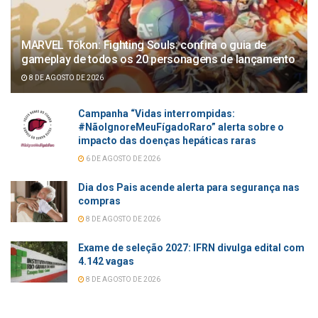
MARVEL Tōkon: Fighting Souls: confira o guia de
gameplay de todos os 20 personagens de lançamento
8 DE AGOSTO DE 2026
Campanha “Vidas interrompidas:
#NãoIgnoreMeuFígadoRaro” alerta sobre o
impacto das doenças hepáticas raras
6 DE AGOSTO DE 2026
Dia dos Pais acende alerta para segurança nas
compras
8 DE AGOSTO DE 2026
Exame de seleção 2027: IFRN divulga edital com
4.142 vagas
8 DE AGOSTO DE 2026