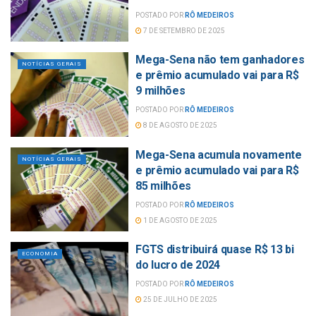
POSTADO POR
RÔ MEDEIROS
7 DE SETEMBRO DE 2025
Mega-Sena não tem ganhadores
NOTÍCIAS GERAIS
e prêmio acumulado vai para R$
9 milhões
POSTADO POR
RÔ MEDEIROS
8 DE AGOSTO DE 2025
Mega-Sena acumula novamente
NOTÍCIAS GERAIS
e prêmio acumulado vai para R$
85 milhões
POSTADO POR
RÔ MEDEIROS
1 DE AGOSTO DE 2025
FGTS distribuirá quase R$ 13 bi
ECONOMIA
do lucro de 2024
POSTADO POR
RÔ MEDEIROS
25 DE JULHO DE 2025