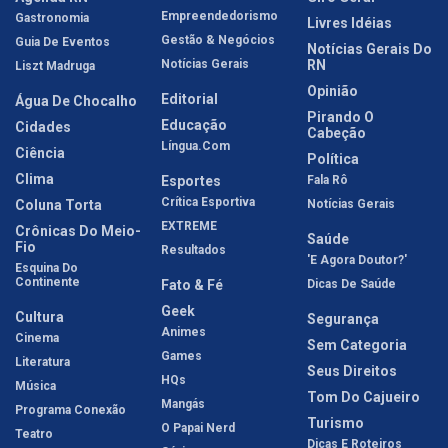
Empreendedorismo
Gastronomia
Livres Idéias
Gestão & Negócios
Guia De Eventos
Notícias Gerais Do
Notícias Gerais
RN
Liszt Madruga
Opinião
Editorial
Água De Chocalho
Pirando O
Educação
Cidades
Cabeção
Língua.com
Ciência
Política
Clima
Esportes
Fala Rô
Crítica Esportiva
Coluna Torta
Notícias Gerais
EXTREME
Crônicas Do Meio-
Saúde
Fio
Resultados
'E Agora Doutor?'
Esquina Do
Continente
Fato & Fé
Dicas De Saúde
Geek
Cultura
Segurança
Animes
Cinema
Sem Categoria
Games
Literatura
Seus Direitos
HQs
Música
Tom Do Cajueiro
Mangás
Programa Conexão
Turismo
O Papai Nerd
Teatro
Dicas E Roteiros