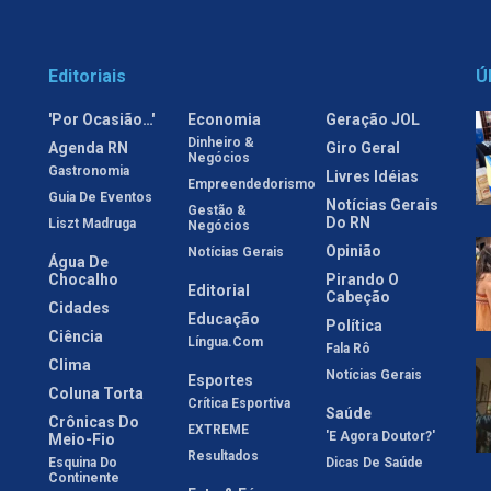
Editoriais
Ú
'Por Ocasião…'
Economia
Geração JOL
Dinheiro &
Agenda RN
Giro Geral
Negócios
Gastronomia
Livres Idéias
Empreendedorismo
Guia De Eventos
Notícias Gerais
Gestão &
Do RN
Liszt Madruga
Negócios
Opinião
Notícias Gerais
Água De
Chocalho
Pirando O
Editorial
Cabeção
Cidades
Educação
Política
Ciência
Língua.com
Fala Rô
Clima
Notícias Gerais
Esportes
Coluna Torta
Crítica Esportiva
Saúde
Crônicas Do
EXTREME
'E Agora Doutor?'
Meio-Fio
Resultados
Esquina Do
Dicas De Saúde
Continente